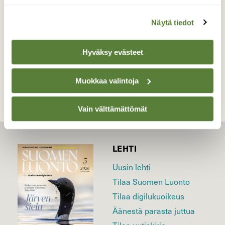
Valokuvaaja: Anja Mustamaa, Kouvola 9.8.2019
Näytä tiedot
Hyväksy evästeet
TAKAISIN LISTAAN
Muokkaa valintoja
Vain välttämättömät
LEHTI
Uusin lehti
Tilaa Suomen Luonto
Tilaa digilukuoikeus
Äänestä parasta juttua