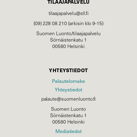
TILAAJAPALVELU
tilaajapalvelu@sll.fi
(09) 228 08 210 (arkisin klo 9-15)
Suomen Luonto/tilaajapalvelu
Sörnäistenkatu 1
00580 Helsinki
YHTEYSTIEDOT
Palautelomake
Yhteystiedot
palaute@suomenluonto.fi
Suomen Luonto
Sörnäistenkatu 1
00580 Helsinki
Mediatiedot