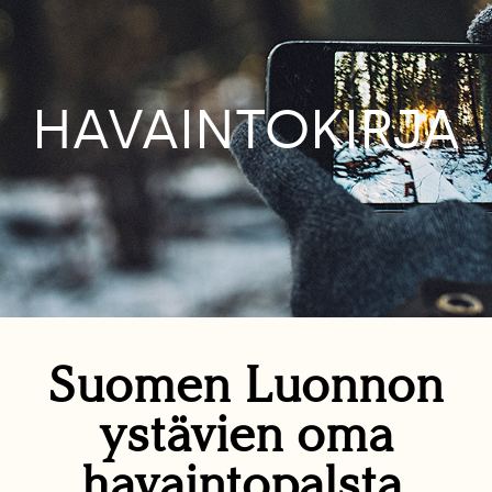
HAVAINTOKIRJA
Suomen Luonnon
ystävien oma
havaintopalsta.