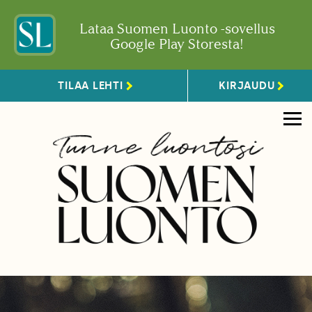
Lataa Suomen Luonto -sovellus
Google Play Storesta!
TILAA LEHTI
KIRJAUDU