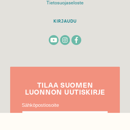
Tietosuojaseloste
KIRJAUDU
TILAA
SUOMEN
LUONNON
UUTIS­KIRJE
Sähköpostiosoite