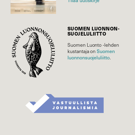
Tilaa uutiskirje
SUOMEN LUONNON­
SUOJELU­LIITTO
Suomen Luonto -lehden
Suomen
kustantaja on
luonnonsuojelu­liitto
.