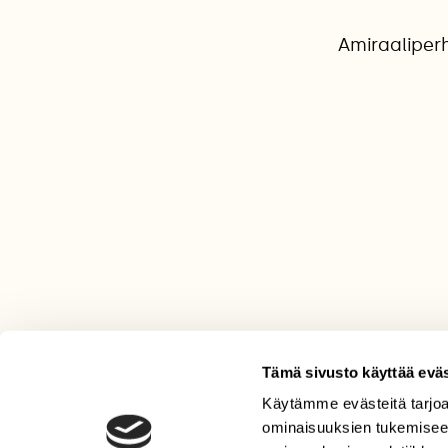
Amiraaliperh
Tämä sivusto käyttää eväs
Käytämme evästeitä tarjoa
LEHTI
ominaisuuksien tukemisee
Uusin lehti