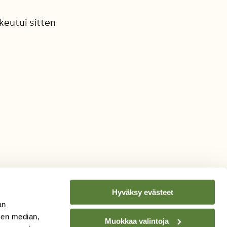
keutui sitten
Hyväksy evästeet
an
sen median,
Muokkaa valintoja