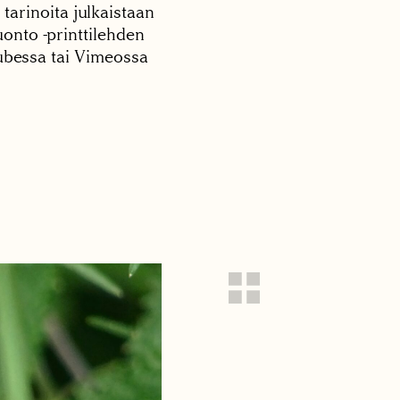
 tarinoita julkaistaan
onto -printtilehden
tubessa tai Vimeossa