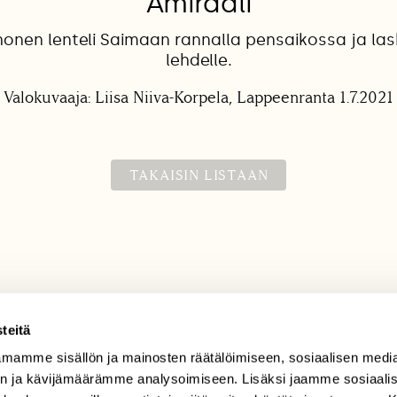
Amiraali
onen lenteli Saimaan rannalla pensaikossa ja las
lehdelle.
Valokuvaaja: Liisa Niiva-Korpela, Lappeenranta 1.7.2021
TAKAISIN LISTAAN
teitä
mamme sisällön ja mainosten räätälöimiseen, sosiaalisen medi
TILAAJAPALVELU
n ja kävijämäärämme analysoimiseen. Lisäksi jaamme sosiaali
tilaajapalvelu@sll.fi