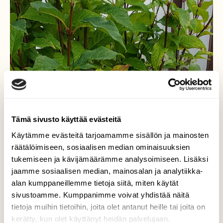
Tämä sivusto käyttää evästeitä
Käytämme evästeitä tarjoamamme sisällön ja mainosten
räätälöimiseen, sosiaalisen median ominaisuuksien
tukemiseen ja kävijämäärämme analysoimiseen. Lisäksi
jaamme sosiaalisen median, mainosalan ja analytiikka-
alan kumppaneillemme tietoja siitä, miten käytät
sivustoamme. Kumppanimme voivat yhdistää näitä
tietoja muihin tietoihin, joita olet antanut heille tai joita on
Amiraaliperhonen
kerätty, kun olet käyttänyt heidän palvelujaan.