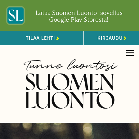
Lataa Suomen Luonto -sovellus
Google Play Storesta!
TILAA LEHTI
KIRJAUDU