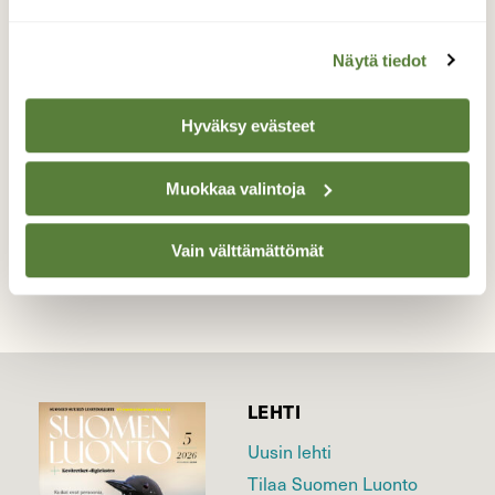
Amiraaliperhonen rääkkylä keskus
Näytä tiedot
Valokuvaaja: Eija Johanna Saastamoinen, Rääkkylä
keskus 30.8.2022
Hyväksy evästeet
Muokkaa valintoja
TAKAISIN LISTAAN
Vain välttämättömät
LEHTI
Uusin lehti
Tilaa Suomen Luonto