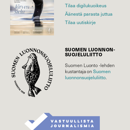
Tilaa digilukuoikeus
Äänestä parasta juttua
Tilaa uutiskirje
SUOMEN LUONNON­
SUOJELU­LIITTO
Suomen Luonto -lehden
Suomen
kustantaja on
luonnonsuojelu­liitto
.