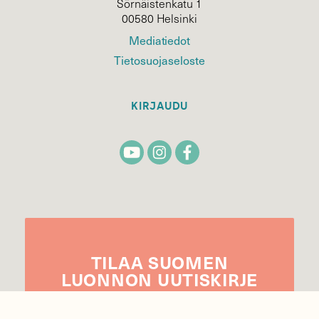
Sörnäistenkatu 1
00580 Helsinki
Mediatiedot
Tietosuojaseloste
KIRJAUDU
TILAA
SUOMEN
LUONNON
UUTIS­KIRJE
Sähköpostiosoite