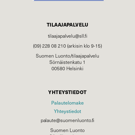
TILAAJAPALVELU
tilaajapalvelu@sll.fi
(09) 228 08 210 (arkisin klo 9-15)
Suomen Luonto/tilaajapalvelu
Sörnäistenkatu 1
00580 Helsinki
YHTEYSTIEDOT
Palautelomake
Yhteystiedot
palaute@suomenluonto.fi
Suomen Luonto