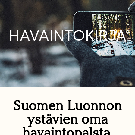
HAVAINTOKIRJA
Suomen Luonnon
ystävien oma
havaintopalsta.