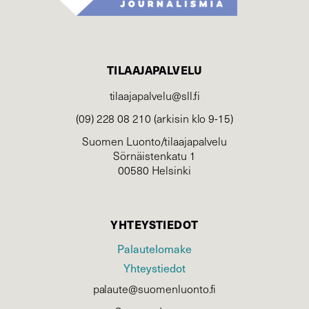
TILAAJAPALVELU
tilaajapalvelu@sll.fi
(09) 228 08 210 (arkisin klo 9-15)
Suomen Luonto/tilaajapalvelu
Sörnäistenkatu 1
00580 Helsinki
YHTEYSTIEDOT
Palautelomake
Yhteystiedot
palaute@suomenluonto.fi