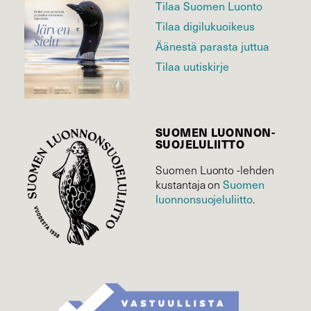
Tilaa Suomen Luonto
Tilaa digilukuoikeus
Äänestä parasta juttua
Tilaa uutiskirje
SUOMEN LUONNON­
SUOJELU­LIITTO
Suomen Luonto -lehden
Suomen
kustantaja on
luonnonsuojelu­liitto
.