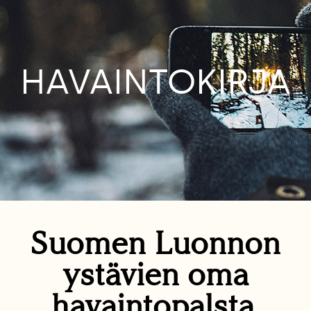
HAVAINTOKIRJA
Suomen Luonnon
ystävien oma
havaintopalsta.