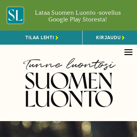
Lataa Suomen Luonto -sovellus
Google Play Storesta!
TILAA LEHTI
KIRJAUDU