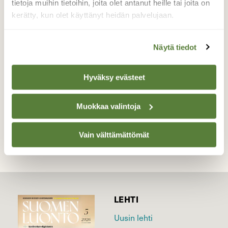
tietoja muihin tietoihin, joita olet antanut heille tai joita on
Aamun kuvauksellisia hetkiä. Amppari
kerätty, kun olet käyttänyt heidän palvelujaan.
aamukasteisella kukkasella. Turku, Ruissalo
23.8
Näytä tiedot
Valokuvaaja: Juhani Peltonen, Turku, Ruissalo
23.8.2021
Hyväksy evästeet
TAKAISIN LISTAAN
Muokkaa valintoja
Vain välttämättömät
LEHTI
Uusin lehti