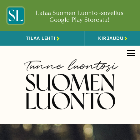
Lataa Suomen Luonto -sovellus
Google Play Storesta!
TILAA LEHTI
KIRJAUDU