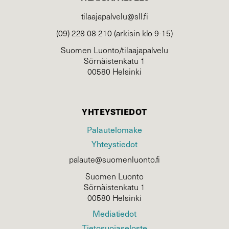
tilaajapalvelu@sll.fi
(09) 228 08 210 (arkisin klo 9-15)
Suomen Luonto/tilaajapalvelu
Sörnäistenkatu 1
00580 Helsinki
YHTEYSTIEDOT
Palautelomake
Yhteystiedot
palaute@suomenluonto.fi
Suomen Luonto
Sörnäistenkatu 1
00580 Helsinki
Mediatiedot
Tietosuojaseloste