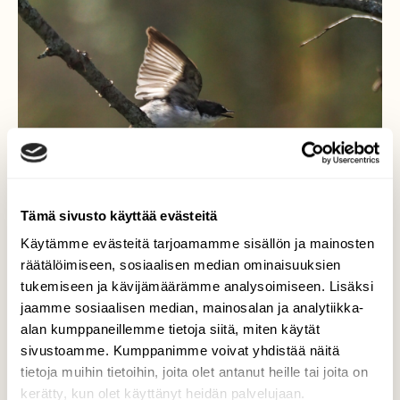
Tämä sivusto käyttää evästeitä
Käytämme evästeitä tarjoamamme sisällön ja mainosten
räätälöimiseen, sosiaalisen median ominaisuuksien
tukemiseen ja kävijämäärämme analysoimiseen. Lisäksi
Ärhentelevä kirjosieppo
jaamme sosiaalisen median, mainosalan ja analytiikka-
alan kumppaneillemme tietoja siitä, miten käytät
Kirjosieppo on ilmeisesti valtaamassa reviiriä
sivustoamme. Kumppanimme voivat yhdistää näitä
tiaiselta.
tietoja muihin tietoihin, joita olet antanut heille tai joita on
kerätty, kun olet käyttänyt heidän palvelujaan.