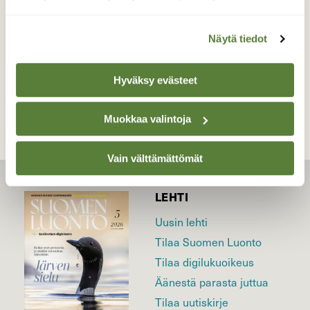
Valokuvaaja: Aki Jalava, RUSKO 5.5.2025
Näytä tiedot
TAKAISIN LISTAAN
Hyväksy evästeet
Muokkaa valintoja
Vain välttämättömät
LEHTI
Uusin lehti
Tilaa Suomen Luonto
Tilaa digilukuoikeus
Äänestä parasta juttua
Tilaa uutiskirje