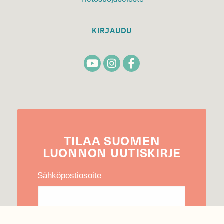
KIRJAUDU
TILAA
SUOMEN
LUONNON
UUTIS­KIRJE
Sähköpostiosoite
Hyväksyn tietojeni käytön uutiskirjeen