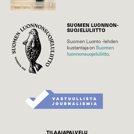
SUOMEN LUONNON­
SUOJELU­LIITTO
Suomen Luonto -lehden
Suomen
kustantaja on
luonnonsuojelu­liitto
.
TILAAJAPALVELU