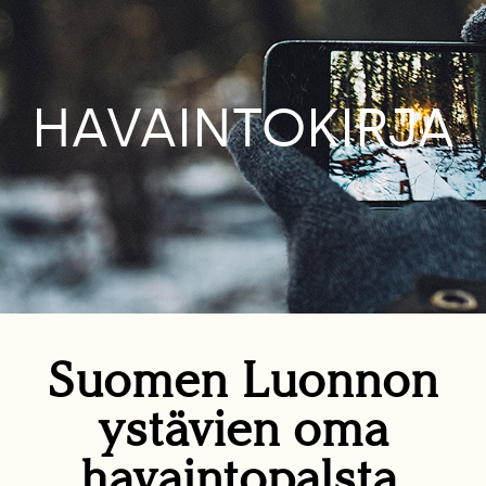
HAVAINTOKIRJA
Suomen Luonnon
ystävien oma
havaintopalsta.