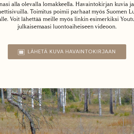
nasi alla olevalla lomakkeella. Havaintokirjan kuvia ja
tisivuilla. Toimitus poimii parhaat myös Suomen Lu
alle. Voit lähettää meille myös linkin esimerkiksi You
julkaisemaasi luontoaiheiseen videoon.
LÄHETÄ KUVA HAVAINTOKIRJAAN