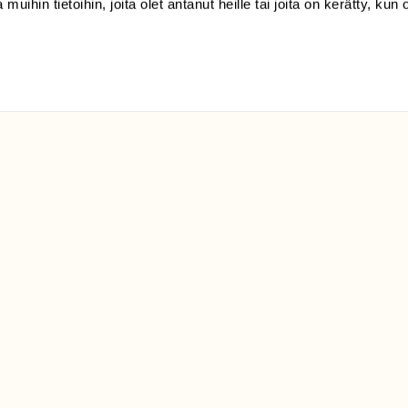
Suomen
 muihin tietoihin, joita olet antanut heille tai joita on kerätty, kun 
Luonto/tilaajapalvelu
Sörnäistenkatu 1
00580 Helsinki
ELU­
YHTEYSTIEDOT
ntaja on
Palautelomake
Yhteystiedot
palaute@suomenluonto.fi
Suomen Luonto
Sörnäistenkatu 1
00580 Helsinki
Mediatiedot
Tietosuojaseloste
KIRJAUDU