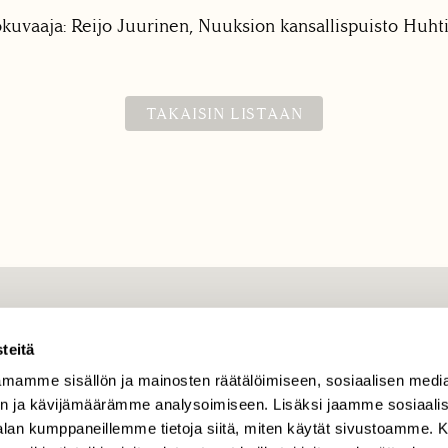
okuvaaja: Reijo Juurinen, Nuuksion kansallispuisto Huht
TAKAISIN LISTAAN
TILAAJAPALVELU
teitä
tilaajapalvelu@sll.fi
mamme sisällön ja mainosten räätälöimiseen, sosiaalisen medi
(09) 228 08 210 (arkisin
n ja kävijämäärämme analysoimiseen. Lisäksi jaamme sosiaali
klo 9-15)
-alan kumppaneillemme tietoja siitä, miten käytät sivustoamme