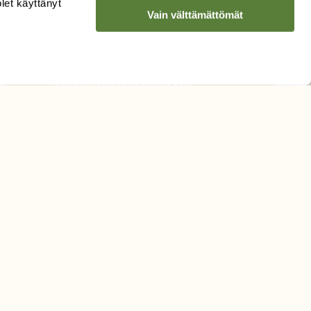
Sähköpostiosoite
olet käyttänyt
Vain välttämättömät
Hyväksyn tietojeni käytön
uutiskirjeen lähettämiseen
Tietosuojaseloste