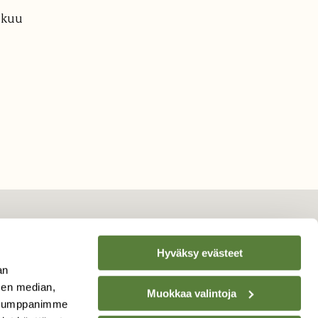
ikuu
Hyväksy evästeet
TILAA
SUOMEN
an
LUONNON
UUTIS­KIRJE
sen median,
Muokkaa valintoja
. Kumppanimme