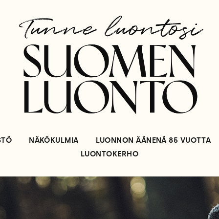
STÖ
NÄKÖKULMIA
LUONNON ÄÄNENÄ 85 VUOTTA
LUONTOKERHO