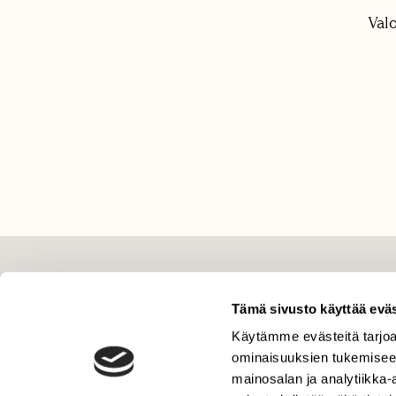
Val
LEHTI
Tämä sivusto käyttää eväs
Uusin lehti
Käytämme evästeitä tarjoa
Tilaa Suomen Luonto
ominaisuuksien tukemisee
Tilaa digilukuoikeus
mainosalan ja analytiikka
Äänestä parasta juttua