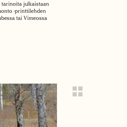
 tarinoita julkaistaan
onto -printtilehden
tubessa tai Vimeossa