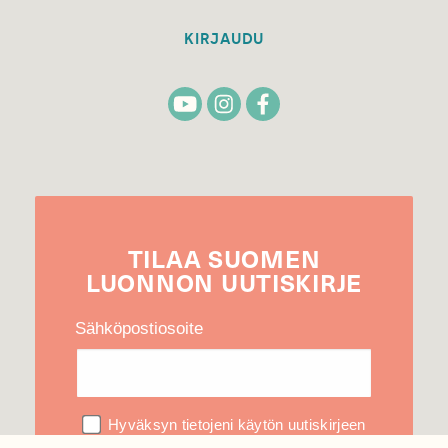
KIRJAUDU
TILAA
SUOMEN
LUONNON
UUTIS­KIRJE
Sähköpostiosoite
Hyväksyn tietojeni käytön uutiskirjeen
lähettämiseen