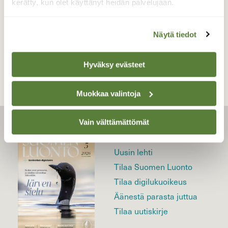
kerätty, kun olet käyttänyt heidän palvelujaan.
Näytä tiedot
TAKAISIN LISTAAN
Hyväksy evästeet
Muokkaa valintoja
Vain välttämättömät
LEHTI
Uusin lehti
Tilaa Suomen Luonto
Tilaa digilukuoikeus
Äänestä parasta juttua
Tilaa uutiskirje