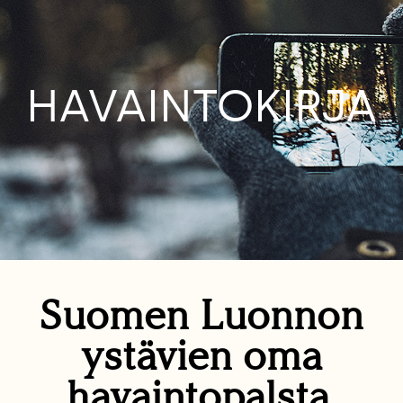
HAVAINTOKIRJA
Suomen Luonnon
ystävien oma
havaintopalsta.