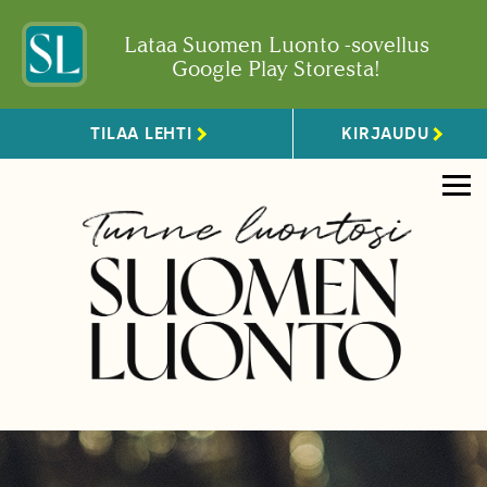
Lataa Suomen Luonto -sovellus
Google Play Storesta!
TILAA LEHTI
KIRJAUDU