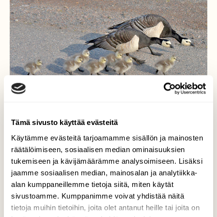
Tämä sivusto käyttää evästeitä
Käytämme evästeitä tarjoamamme sisällön ja mainosten
Asfaltti kiitäjät
räätälöimiseen, sosiaalisen median ominaisuuksien
tukemiseen ja kävijämäärämme analysoimiseen. Lisäksi
Matkalla vedestä ruokapaikalle,
jaamme sosiaalisen median, mainosalan ja analytiikka-
valkoposket joutuvat ylittämään teitä ja
alan kumppaneillemme tietoja siitä, miten käytät
ovat vaarassa jäädä polkupyörien alle.
sivustoamme. Kumppanimme voivat yhdistää näitä
tietoja muihin tietoihin, joita olet antanut heille tai joita on
Valokuvaaja: Reijo Juurinen, Töölönlahti Kesäkuu