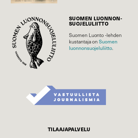
SUOMEN LUONNON­
SUOJELU­LIITTO
Suomen Luonto -lehden
kustantaja on
Suomen
luonnonsuojelu­liitto
.
TILAAJAPALVELU