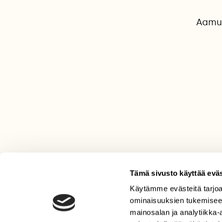
Aamui
Tämä sivusto käyttää eväs
Käytämme evästeitä tarjoa
LEHTI
ominaisuuksien tukemisee
Uusin lehti
mainosalan ja analytiikka