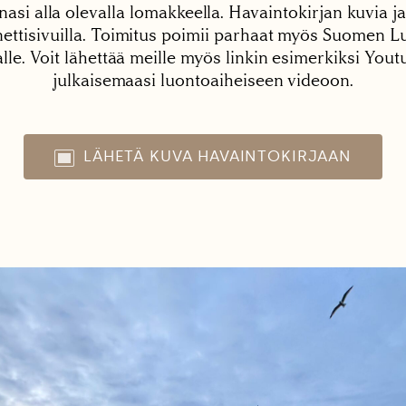
nasi alla olevalla lomakkeella. Havaintokirjan kuvia ja
tisivuilla. Toimitus poimii parhaat myös Suomen Lu
alle. Voit lähettää meille myös linkin esimerkiksi You
julkaisemaasi luontoaiheiseen videoon.
LÄHETÄ KUVA HAVAINTOKIRJAAN