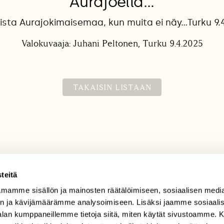
Aurajoella…
sta Aurajokimaisemaa, kun muita ei näy…Turku 9.
Valokuvaaja: Juhani Peltonen, Turku 9.4.2025
TAKAISIN LISTAAN
teitä
mamme sisällön ja mainosten räätälöimiseen, sosiaalisen medi
TILAAJAPALVELU
n ja kävijämäärämme analysoimiseen. Lisäksi jaamme sosiaali
tilaajapalvelu@sll.fi
-alan kumppaneillemme tietoja siitä, miten käytät sivustoamme