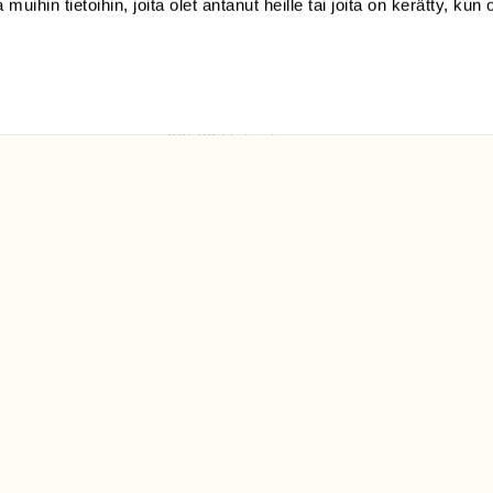
 muihin tietoihin, joita olet antanut heille tai joita on kerätty, kun 
(09) 228 08 210 (arkisin
klo 9-15)
Suomen
Luonto/tilaajapalvelu
Sörnäistenkatu 1
00580 Helsinki
ELU­
YHTEYSTIEDOT
ntaja on
Palautelomake
Yhteystiedot
palaute@suomenluonto.fi
Suomen Luonto
Sörnäistenkatu 1
00580 Helsinki
Mediatiedot
Tietosuojaseloste