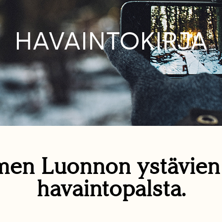
HAVAINTOKIRJA
en Luonnon ystävie
havaintopalsta.