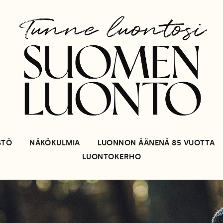
STÖ
NÄKÖKULMIA
LUONNON ÄÄNENÄ 85 VUOTTA
LUONTOKERHO