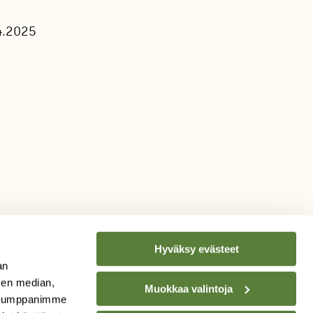
4.2025
Hyväksy evästeet
an
sen median,
Muokkaa valintoja
. Kumppanimme
TILAA
SUOMEN