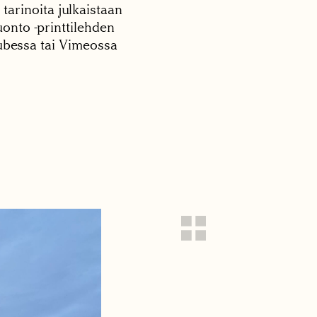
 tarinoita julkaistaan
onto -printtilehden
tubessa tai Vimeossa