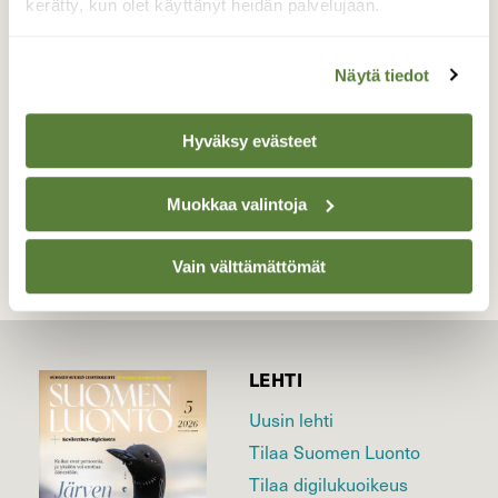
ihanampaa aamua kuin tää…? Aurajoen
kerätty, kun olet käyttänyt heidän palvelujaan.
ylittävä silta Liedossa 13.1.2022
Valokuvaaja: Juhani Peltonen, Lieto 13.1.2022
Näytä tiedot
Hyväksy evästeet
TAKAISIN LISTAAN
Muokkaa valintoja
Vain välttämättömät
LEHTI
Uusin lehti
Tilaa Suomen Luonto
Tilaa digilukuoikeus