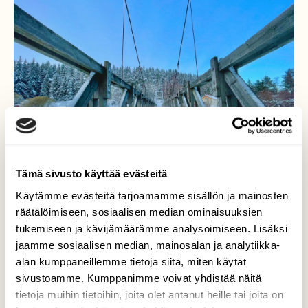
Tämä sivusto käyttää evästeitä
Käytämme evästeitä tarjoamamme sisällön ja mainosten
räätälöimiseen, sosiaalisen median ominaisuuksien
tukemiseen ja kävijämäärämme analysoimiseen. Lisäksi
jaamme sosiaalisen median, mainosalan ja analytiikka-
Aurajoen ylittävä riippusilta
alan kumppaneillemme tietoja siitä, miten käytät
sivustoamme. Kumppanimme voivat yhdistää näitä
Voiko ihanammin päivän enää alkaa, onko
tietoja muihin tietoihin, joita olet antanut heille tai joita on