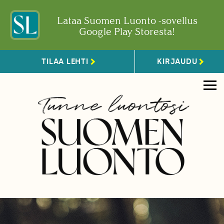
Lataa Suomen Luonto -sovellus
Google Play Storesta!
TILAA LEHTI
KIRJAUDU