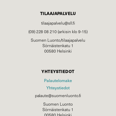
TILAAJAPALVELU
tilaajapalvelu@sll.fi
(09) 228 08 210 (arkisin klo 9-15)
Suomen Luonto/tilaajapalvelu
Sörnäistenkatu 1
00580 Helsinki
YHTEYSTIEDOT
Palautelomake
Yhteystiedot
palaute@suomenluonto.fi
Suomen Luonto
Sörnäistenkatu 1
00580 Helsinki