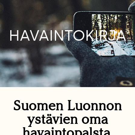
HAVAINTOKIRJA
Suomen Luonnon
ystävien oma
havaintopalsta.