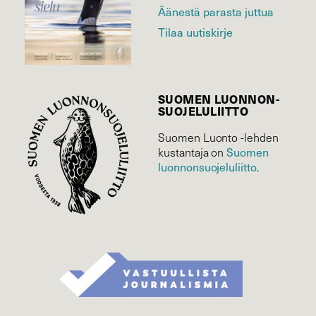
Äänestä parasta juttua
Tilaa uutiskirje
SUOMEN LUONNON­
SUOJELU­LIITTO
Suomen Luonto -lehden
Suomen
kustantaja on
luonnonsuojelu­liitto
.