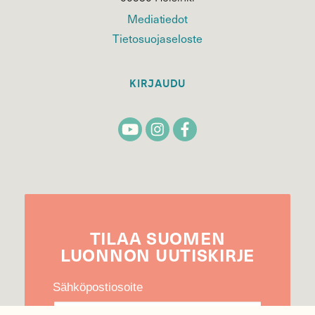
Mediatiedot
Tietosuojaseloste
KIRJAUDU
TILAA
SUOMEN
LUONNON
UUTIS­KIRJE
Sähköpostiosoite