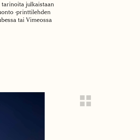
 tarinoita julkaistaan
onto -printtilehden
tubessa tai Vimeossa