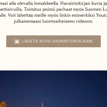
nasi alla olevalla lomakkeella. Havaintokirjan kuvia ja
tisivuilla. Toimitus poimii parhaat myös Suomen Lu
alle. Voit lähettää meille myös linkin esimerkiksi You
julkaisemaasi luontoaiheiseen videoon.
LÄHETÄ KUVA HAVAINTOKIRJAAN