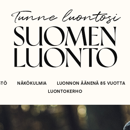
STÖ
NÄKÖKULMIA
LUONNON ÄÄNENÄ 85 VUOTTA
LUONTOKERHO