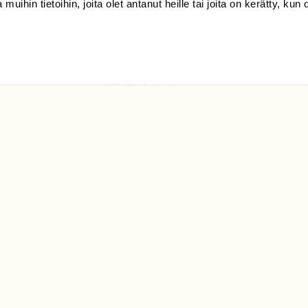
 muihin tietoihin, joita olet antanut heille tai joita on kerätty, kun 
(09) 228 08 210 (arkisin
klo 9-15)
Suomen
Luonto/tilaajapalvelu
Sörnäistenkatu 1
00580 Helsinki
ELU­
YHTEYSTIEDOT
ntaja on
Palautelomake
Yhteystiedot
palaute@suomenluonto.fi
Suomen Luonto
Sörnäistenkatu 1
00580 Helsinki
Mediatiedot
Tietosuojaseloste