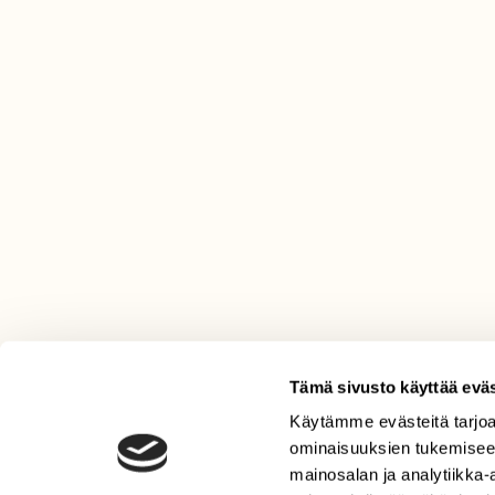
Tämä sivusto käyttää eväs
Käytämme evästeitä tarjoa
LEHTI
ominaisuuksien tukemisee
Uusin lehti
mainosalan ja analytiikka