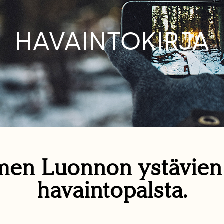
HAVAINTOKIRJA
en Luonnon ystävie
havaintopalsta.