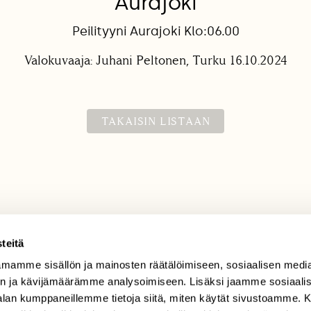
Aurajoki
Peilityyni Aurajoki Klo:06.00
Valokuvaaja: Juhani Peltonen, Turku 16.10.2024
TAKAISIN LISTAAN
teitä
mamme sisällön ja mainosten räätälöimiseen, sosiaalisen medi
TILAAJAPALVELU
n ja kävijämäärämme analysoimiseen. Lisäksi jaamme sosiaali
tilaajapalvelu@sll.fi
-alan kumppaneillemme tietoja siitä, miten käytät sivustoamme