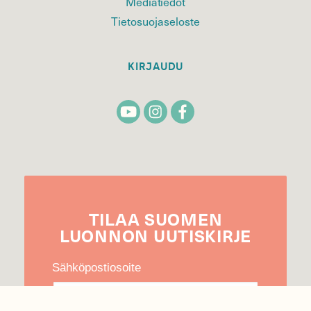
Mediatiedot
Tietosuojaseloste
KIRJAUDU
TILAA
SUOMEN
LUONNON
UUTIS­KIRJE
Sähköpostiosoite