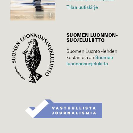
Tilaa uutiskirje
SUOMEN LUONNON­
SUOJELU­LIITTO
Suomen Luonto -lehden
kustantaja on
Suomen
luonnonsuojelu­liitto
.