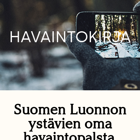
HAVAINTOKIRJA
Suomen Luonnon
ystävien oma
havaintopalsta.