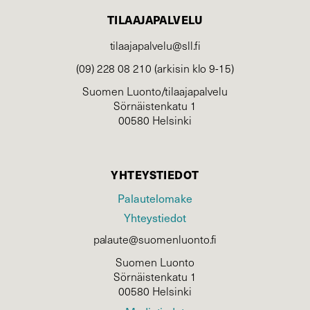
TILAAJAPALVELU
tilaajapalvelu@sll.fi
(09) 228 08 210 (arkisin klo 9-15)
Suomen Luonto/tilaajapalvelu
Sörnäistenkatu 1
00580 Helsinki
YHTEYSTIEDOT
Palautelomake
Yhteystiedot
palaute@suomenluonto.fi
Suomen Luonto
Sörnäistenkatu 1
00580 Helsinki