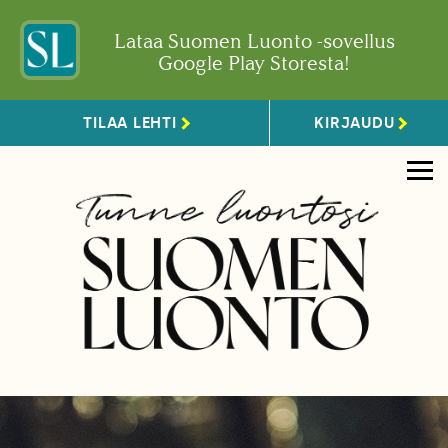
Lataa Suomen Luonto -sovellus
Google Play Storesta!
TILAA LEHTI
KIRJAUDU