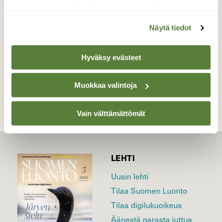
04.45
Valokuvaaja: Juhani Peltonen, Turku 5.6.2023
Näytä tiedot
Hyväksy evästeet
TAKAISIN LISTAAN
Muokkaa valintoja
Vain välttämättömät
LEHTI
Uusin lehti
Tilaa Suomen Luonto
Tilaa digilukuoikeus
Äänestä parasta juttua