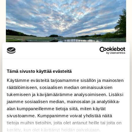
Tämä sivusto käyttää evästeitä
Käytämme evästeitä tarjoamamme sisällön ja mainosten
räätälöimiseen, sosiaalisen median ominaisuuksien
tukemiseen ja kävijämäärämme analysoimiseen. Lisäksi
jaamme sosiaalisen median, mainosalan ja analytiikka-
alan kumppaneillemme tietoja siitä, miten käytät
Aurajoki Klo.04.45
sivustoamme. Kumppanimme voivat yhdistää näitä
tietoja muihin tietoihin, joita olet antanut heille tai joita on
Aamun kauniita hetkiä…Aurajoki 5.6.2023 Klo.
kerätty, kun olet käyttänyt heidän palvelujaan.