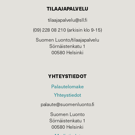
TILAAJAPALVELU
tilaajapalvelu@sll.fi
(09) 228 08 210 (arkisin klo 9-15)
Suomen Luonto/tilaajapalvelu
Sörnäistenkatu 1
00580 Helsinki
YHTEYSTIEDOT
Palautelomake
Yhteystiedot
palaute@suomenluonto.fi
Suomen Luonto
Sörnäistenkatu 1
00580 Helsinki