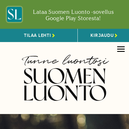
Lataa Suomen Luonto -sovellus
Google Play Storesta!
TILAA LEHTI
KIRJAUDU