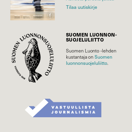
Tilaa uutiskirje
SUOMEN LUONNON­
SUOJELU­LIITTO
Suomen Luonto -lehden
kustantaja on
Suomen
luonnonsuojelu­liitto
.