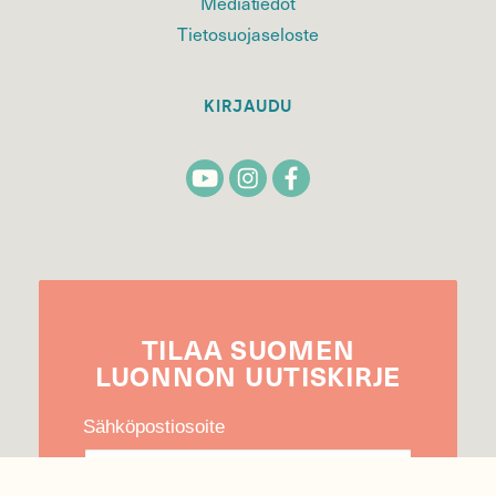
Mediatiedot
Tietosuojaseloste
KIRJAUDU
TILAA
SUOMEN
LUONNON
UUTIS­KIRJE
Sähköpostiosoite