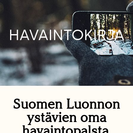
HAVAINTOKIRJA
Suomen Luonnon
ystävien oma
havaintopalsta.