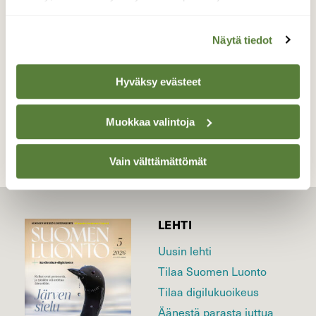
auringonnousua 2.4.2026 Klo:06.40 Turku
Valokuvaaja: Juhani Peltonen, Turku 2.4.2026
Näytä tiedot
Hyväksy evästeet
TAKAISIN LISTAAN
Muokkaa valintoja
Vain välttämättömät
LEHTI
Uusin lehti
Tilaa Suomen Luonto
Tilaa digilukuoikeus
Äänestä parasta juttua