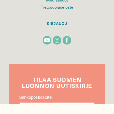
Tietosuojaseloste
KIRJAUDU
TILAA
SUOMEN
LUONNON
UUTIS­KIRJE
Sähköpostiosoite