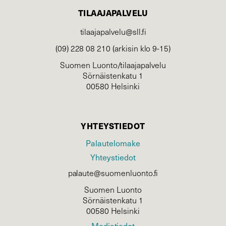
TILAAJAPALVELU
tilaajapalvelu@sll.fi
(09) 228 08 210 (arkisin klo 9-15)
Suomen Luonto/tilaajapalvelu
Sörnäistenkatu 1
00580 Helsinki
YHTEYSTIEDOT
Palautelomake
Yhteystiedot
palaute@suomenluonto.fi
Suomen Luonto
Sörnäistenkatu 1
00580 Helsinki
Mediatiedot