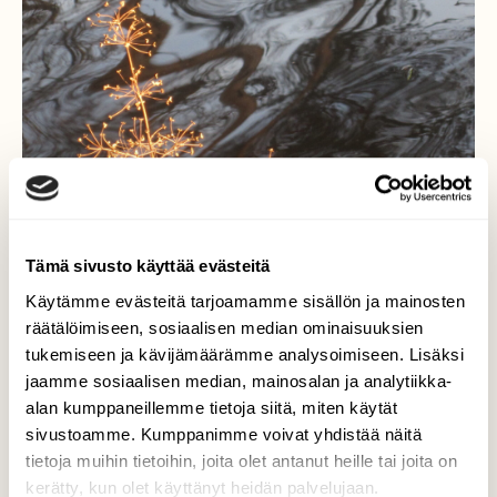
Tämä sivusto käyttää evästeitä
Käytämme evästeitä tarjoamamme sisällön ja mainosten
räätälöimiseen, sosiaalisen median ominaisuuksien
tukemiseen ja kävijämäärämme analysoimiseen. Lisäksi
jaamme sosiaalisen median, mainosalan ja analytiikka-
alan kumppaneillemme tietoja siitä, miten käytät
Auringon kultaama...
sivustoamme. Kumppanimme voivat yhdistää näitä
tietoja muihin tietoihin, joita olet antanut heille tai joita on
Hetki - rantapenkillä...
kerätty, kun olet käyttänyt heidän palvelujaan.