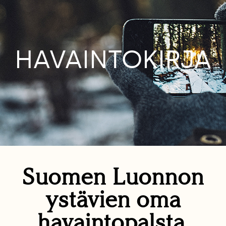
HAVAINTOKIRJA
Suomen Luonnon
ystävien oma
havaintopalsta.