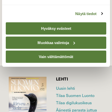
Valokuvaaja: Marita Portin, Saaren kansanpuisto,
Tammela 7.12.2020
Näytä tiedot
Hyväksy evästeet
TAKAISIN LISTAAN
Muokkaa valintoja
Vain välttämättömät
LEHTI
Uusin lehti
Tilaa Suomen Luonto
Tilaa digilukuoikeus
Äänestä parasta juttua