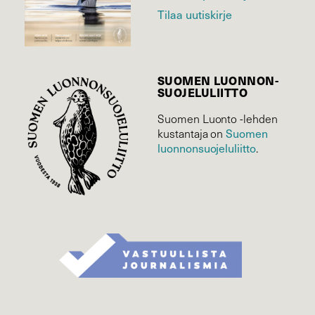
Tilaa uutiskirje
SUOMEN LUONNON­
SUOJELU­LIITTO
Suomen Luonto -lehden
kustantaja on
Suomen
luonnonsuojelu­liitto
.