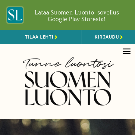
Lataa Suomen Luonto -sovellus
Google Play Storesta!
TILAA LEHTI
KIRJAUDU