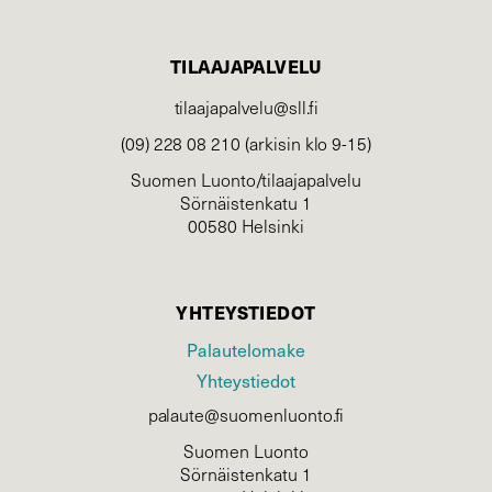
TILAAJAPALVELU
tilaajapalvelu@sll.fi
(09) 228 08 210 (arkisin klo 9-15)
Suomen Luonto/tilaajapalvelu
Sörnäistenkatu 1
00580 Helsinki
YHTEYSTIEDOT
Palautelomake
Yhteystiedot
palaute@suomenluonto.fi
Suomen Luonto
Sörnäistenkatu 1