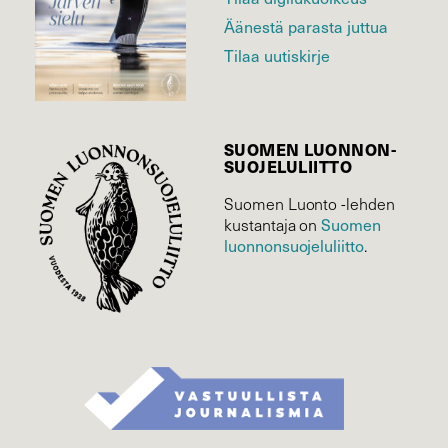
Äänestä parasta juttua
Tilaa uutiskirje
SUOMEN LUONNON­
SUOJELU­LIITTO
Suomen Luonto -lehden
kustantaja on
Suomen
luonnonsuojelu­liitto
.