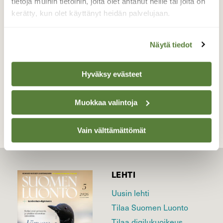
tietoja muihin tietoihin, joita olet antanut heille tai joita on
Lapinlahden Varpaisjärvellä 18.8.2016.
kerätty, kun olet käyttänyt heidän palvelujaan.
Valokuvaaja: Anne Moilanen, Lapinlahti,
Varpaisjärvi 18.8.2016
Näytä tiedot
Hyväksy evästeet
TAKAISIN LISTAAN
Muokkaa valintoja
Vain välttämättömät
LEHTI
Uusin lehti
Tilaa Suomen Luonto
Tilaa digilukuoikeus