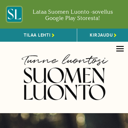
Lataa Suomen Luonto -sovellus
Google Play Storesta!
TILAA LEHTI
KIRJAUDU