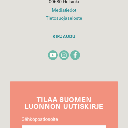
00580 Helsinki
Mediatiedot
Tietosuojaseloste
KIRJAUDU
TILAA
SUOMEN
LUONNON
UUTIS­KIRJE
Sähköpostiosoite