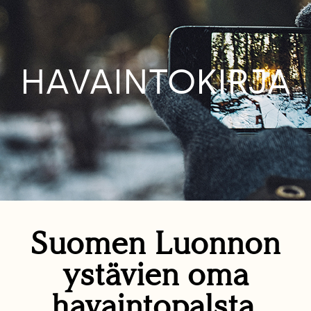
HAVAINTOKIRJA
Suomen Luonnon
ystävien oma
havaintopalsta.