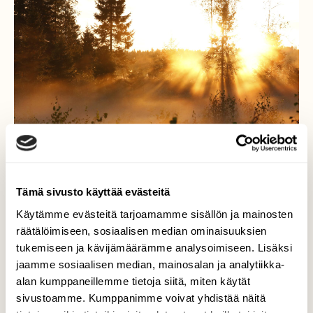
Tämä sivusto käyttää evästeitä
Käytämme evästeitä tarjoamamme sisällön ja mainosten
räätälöimiseen, sosiaalisen median ominaisuuksien
Auringon kultaama
tukemiseen ja kävijämäärämme analysoimiseen. Lisäksi
jaamme sosiaalisen median, mainosalan ja analytiikka-
Ilta-aurinko heittää viimeisiä säteitään
alan kumppaneillemme tietoja siitä, miten käytät
sumuverhon takaa. Olisiko havaittavissa jo
sivustoamme. Kumppanimme voivat yhdistää näitä
alkavan ruskan sävyjä? Maisema kuvattu