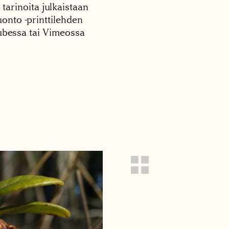
 tarinoita julkaistaan
onto -printtilehden
tubessa tai Vimeossa