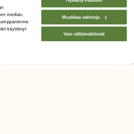
Hyväksy evästeet
TILAA
SUOMEN
an
LUONNON
UUTIS­KIRJE
sen median,
Muokkaa valintoja
. Kumppanimme
Sähköpostiosoite
olet käyttänyt
Vain välttämättömät
Hyväksyn tietojeni käytön
uutiskirjeen lähettämiseen
Tietosuojaseloste