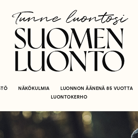
STÖ
NÄKÖKULMIA
LUONNON ÄÄNENÄ 85 VUOTTA
LUONTOKERHO