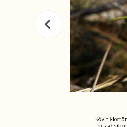
Kävin kiertä
missä sitru