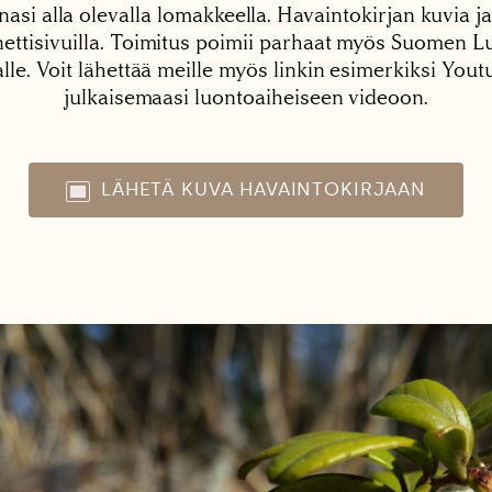
nasi alla olevalla lomakkeella. Havaintokirjan kuvia ja
tisivuilla. Toimitus poimii parhaat myös Suomen Lu
alle. Voit lähettää meille myös linkin esimerkiksi You
julkaisemaasi luontoaiheiseen videoon.
LÄHETÄ KUVA HAVAINTOKIRJAAN