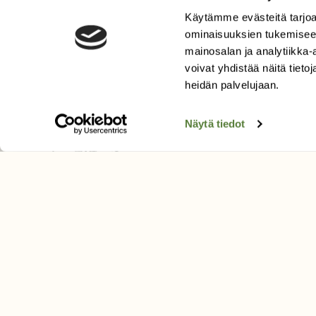
Tilaa Suomen Luonto
Käytämme evästeitä tarjoa
ominaisuuksien tukemisee
Tilaa digilukuoikeus
mainosalan ja analytiikka
Äänestä parasta juttua
voivat yhdistää näitä tietoja
Tilaa uutiskirje
heidän palvelujaan.
Näytä tiedot
SUOMEN LUONNON­SUOJ
LIITTO
Suomen Luonto -lehden kusta
Suomen luonnonsuojelu­liitto
.