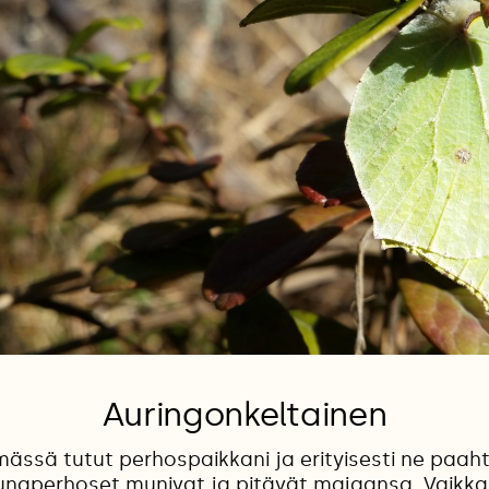
Auringonkeltainen
mässä tutut perhospaikkani ja erityisesti ne paaht
unaperhoset munivat ja pitävät majaansa. Vaikka 