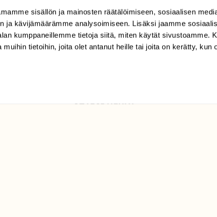
mamme sisällön ja mainosten räätälöimiseen, sosiaalisen medi
(09) 228 08 210 (arkisin
klo 9-15)
n ja kävijämäärämme analysoimiseen. Lisäksi jaamme sosiaali
-alan kumppaneillemme tietoja siitä, miten käytät sivustoamme
Suomen
 muihin tietoihin, joita olet antanut heille tai joita on kerätty, kun 
Luonto/tilaajapalvelu
Sörnäistenkatu 1
00580 Helsinki
ELU­
YHTEYSTIEDOT
ntaja on
Palautelomake
Yhteystiedot
palaute@suomenluonto.fi
Suomen Luonto
Sörnäistenkatu 1
00580 Helsinki
Mediatiedot
Tietosuojaseloste