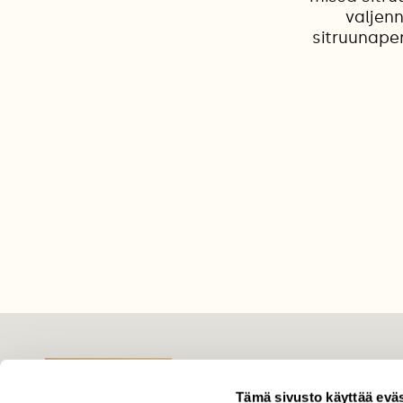
valjenn
sitruunape
LEHTI
Tämä sivusto käyttää eväs
Uusin lehti