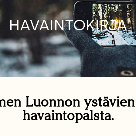
HAVAINTOKIRJA
en Luonnon ystävie
havaintopalsta.