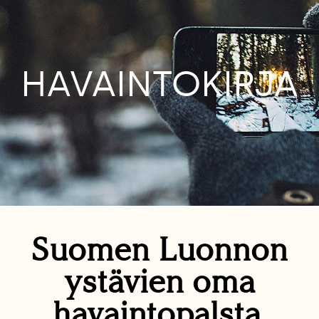
HAVAINTOKIRJA
Suomen Luonnon
ystävien oma
havaintopalsta.