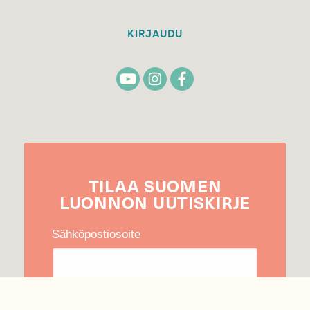
KIRJAUDU
TILAA
SUOMEN
LUONNON
UUTIS­KIRJE
Sähköpostiosoite
Hyväksyn tietojeni käytön uutiskirjeen