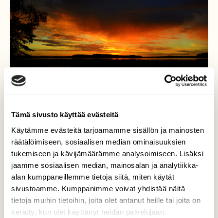
Tämä sivusto käyttää evästeitä
Käytämme evästeitä tarjoamamme sisällön ja mainosten
räätälöimiseen, sosiaalisen median ominaisuuksien
tukemiseen ja kävijämäärämme analysoimiseen. Lisäksi
jaamme sosiaalisen median, mainosalan ja analytiikka-
Auringonlasku
alan kumppaneillemme tietoja siitä, miten käytät
Kolimajärvellä
sivustoamme. Kumppanimme voivat yhdistää näitä
tietoja muihin tietoihin, joita olet antanut heille tai joita on
Valokuvaaja: Eija Varjola, Pihtipudas Heinäkuu
kerätty, kun olet käyttänyt heidän palvelujaan.
2014