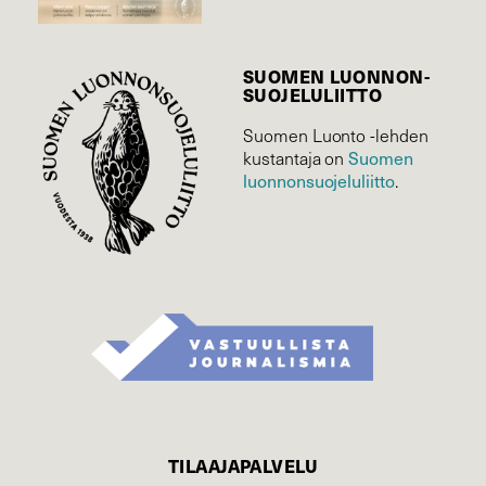
SUOMEN LUONNON­
SUOJELU­LIITTO
Suomen Luonto -lehden
kustantaja on
Suomen
luonnonsuojelu­liitto
.
TILAAJAPALVELU