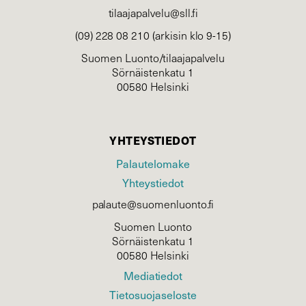
tilaajapalvelu@sll.fi
(09) 228 08 210 (arkisin klo 9-15)
Suomen Luonto/tilaajapalvelu
Sörnäistenkatu 1
00580 Helsinki
YHTEYSTIEDOT
Palautelomake
Yhteystiedot
palaute@suomenluonto.fi
Suomen Luonto
Sörnäistenkatu 1
00580 Helsinki
Mediatiedot
Tietosuojaseloste