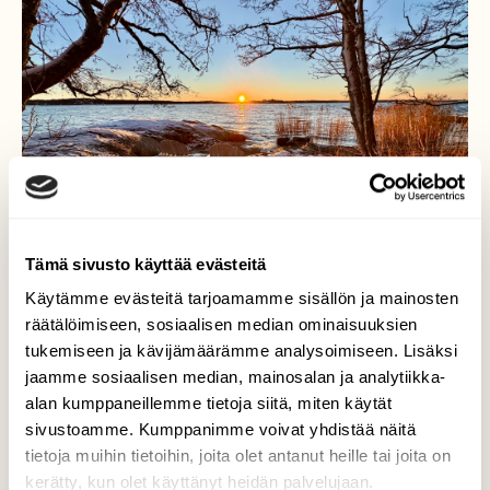
Tämä sivusto käyttää evästeitä
Käytämme evästeitä tarjoamamme sisällön ja mainosten
räätälöimiseen, sosiaalisen median ominaisuuksien
tukemiseen ja kävijämäärämme analysoimiseen. Lisäksi
jaamme sosiaalisen median, mainosalan ja analytiikka-
alan kumppaneillemme tietoja siitä, miten käytät
Auringonnousu
sivustoamme. Kumppanimme voivat yhdistää näitä
tietoja muihin tietoihin, joita olet antanut heille tai joita on
Paikka kahdelle…Auringonnousu, Kuuva,
kerätty, kun olet käyttänyt heidän palvelujaan.