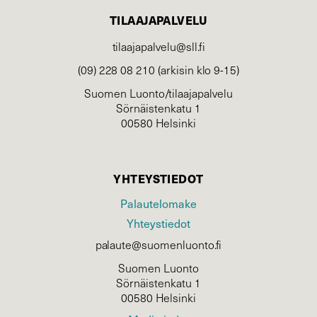
TILAAJAPALVELU
tilaajapalvelu@sll.fi
(09) 228 08 210 (arkisin klo 9-15)
Suomen Luonto/tilaajapalvelu
Sörnäistenkatu 1
00580 Helsinki
YHTEYSTIEDOT
Palautelomake
Yhteystiedot
palaute@suomenluonto.fi
Suomen Luonto
Sörnäistenkatu 1
00580 Helsinki