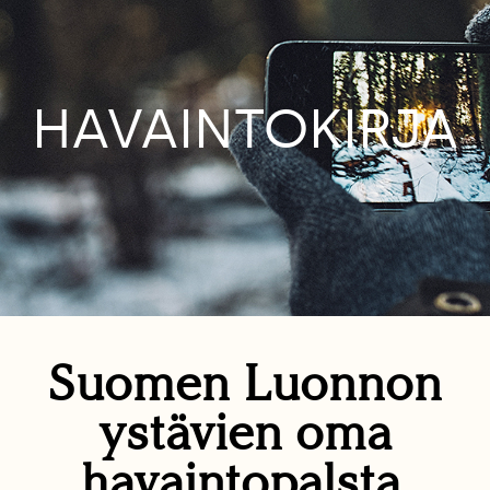
HAVAINTOKIRJA
Suomen Luonnon
ystävien oma
havaintopalsta.