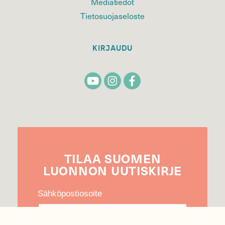
Mediatiedot
Tietosuojaseloste
KIRJAUDU
TILAA
SUOMEN
LUONNON
UUTIS­KIRJE
Sähköpostiosoite