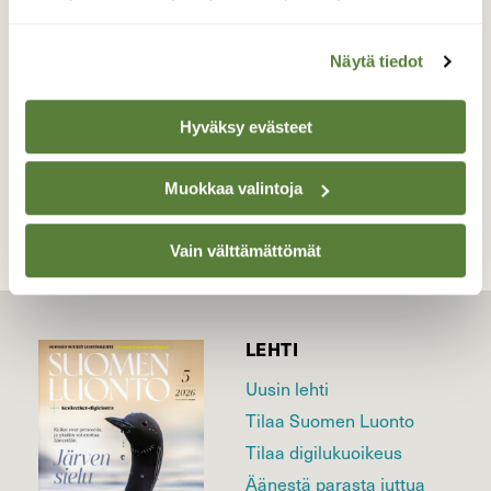
Ruissalo
Valokuvaaja: Juhani Peltonen, Turku 24.11.2024
Näytä tiedot
Hyväksy evästeet
TAKAISIN LISTAAN
Muokkaa valintoja
Vain välttämättömät
LEHTI
Uusin lehti
Tilaa Suomen Luonto
Tilaa digilukuoikeus
Äänestä parasta juttua