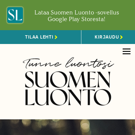
Lataa Suomen Luonto -sovellus
Google Play Storesta!
TILAA LEHTI
KIRJAUDU