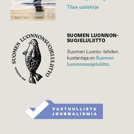
Tilaa uutiskirje
SUOMEN LUONNON­
SUOJELU­LIITTO
Suomen Luonto -lehden
Suomen
kustantaja on
luonnonsuojelu­liitto
.