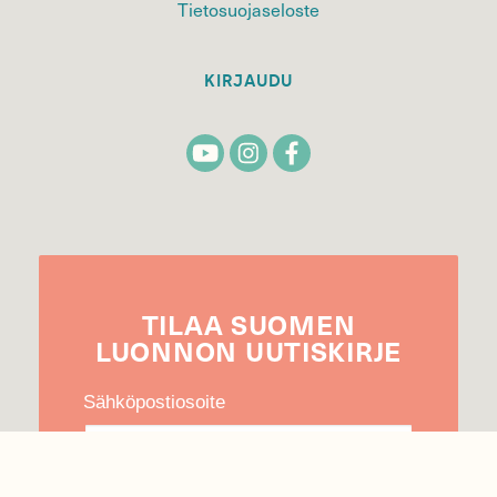
Tietosuojaseloste
KIRJAUDU
TILAA
SUOMEN
LUONNON
UUTIS­KIRJE
Sähköpostiosoite