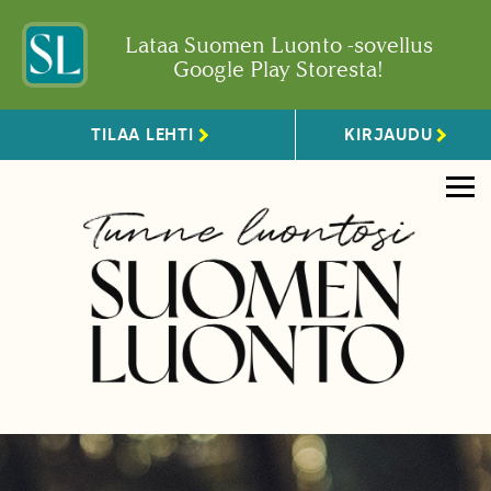
Lataa Suomen Luonto -sovellus
Google Play Storesta!
TILAA LEHTI
KIRJAUDU