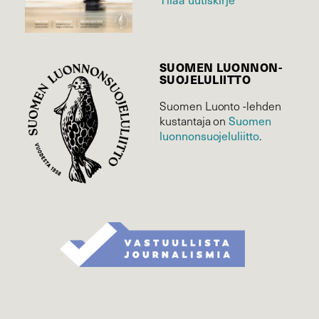
SUOMEN LUONNON­
SUOJELU­LIITTO
Suomen Luonto -lehden
Suomen
kustantaja on
luonnonsuojelu­liitto
.