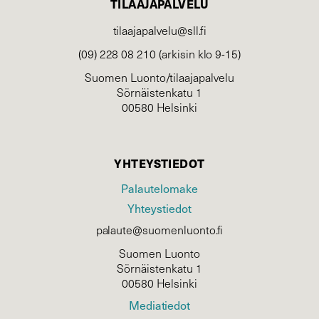
TILAAJAPALVELU
tilaajapalvelu@sll.fi
(09) 228 08 210 (arkisin klo 9-15)
Suomen Luonto/tilaajapalvelu
Sörnäistenkatu 1
00580 Helsinki
YHTEYSTIEDOT
Palautelomake
Yhteystiedot
palaute@suomenluonto.fi
Suomen Luonto
Sörnäistenkatu 1
00580 Helsinki
Mediatiedot