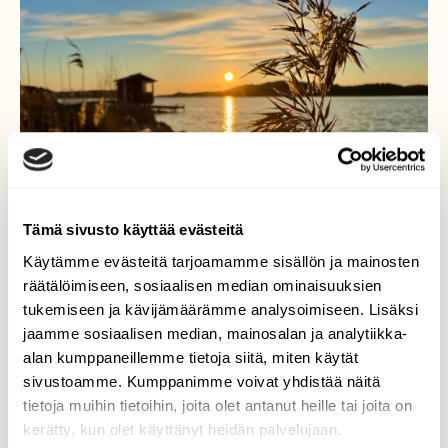
Tämä sivusto käyttää evästeitä
Käytämme evästeitä tarjoamamme sisällön ja mainosten
räätälöimiseen, sosiaalisen median ominaisuuksien
tukemiseen ja kävijämäärämme analysoimiseen. Lisäksi
jaamme sosiaalisen median, mainosalan ja analytiikka-
alan kumppaneillemme tietoja siitä, miten käytät
Auringonnousu
sivustoamme. Kumppanimme voivat yhdistää näitä
tietoja muihin tietoihin, joita olet antanut heille tai joita on
Auringonnousu. Satava, Hirvensalo 25.3.2025
kerätty, kun olet käyttänyt heidän palvelujaan.