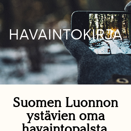
HAVAINTOKIRJA
Suomen Luonnon
ystävien oma
havaintopalsta.