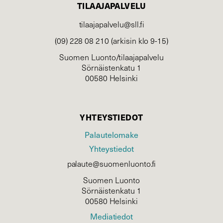
TILAAJAPALVELU
tilaajapalvelu@sll.fi
(09) 228 08 210 (arkisin klo 9-15)
Suomen Luonto/tilaajapalvelu
Sörnäistenkatu 1
00580 Helsinki
YHTEYSTIEDOT
Palautelomake
Yhteystiedot
palaute@suomenluonto.fi
Suomen Luonto
Sörnäistenkatu 1
00580 Helsinki
Mediatiedot