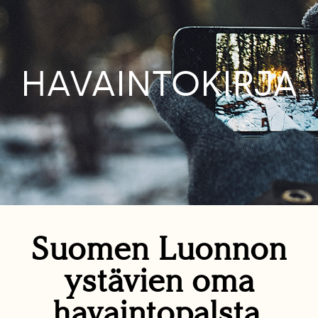
HAVAINTOKIRJA
Suomen Luonnon
ystävien oma
havaintopalsta.