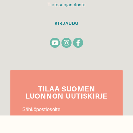
Tietosuojaseloste
KIRJAUDU
TILAA
SUOMEN
LUONNON
UUTIS­KIRJE
Sähköpostiosoite