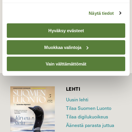
Valokuvaaja: Juhani Peltonen, Turku 5.3.2026
Näytä tiedot
Hyväksy evästeet
TAKAISIN LISTAAN
Muokkaa valintoja
Vain välttämättömät
LEHTI
Uusin lehti
Tilaa Suomen Luonto
Tilaa digilukuoikeus
Äänestä parasta juttua