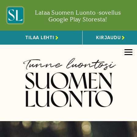
Lataa Suomen Luonto -sovellus
Google Play Storesta!
TILAA LEHTI
KIRJAUDU