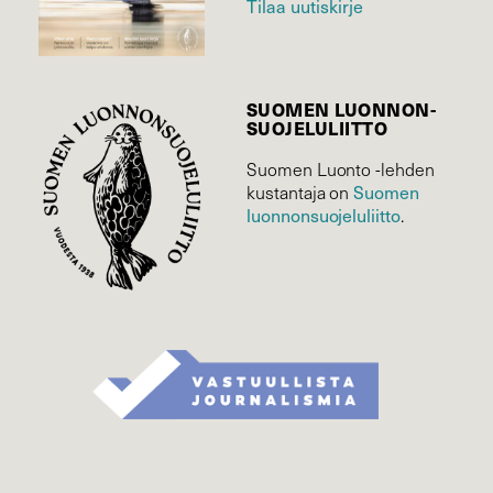
Tilaa uutiskirje
SUOMEN LUONNON­
SUOJELU­LIITTO
Suomen Luonto -lehden
Suomen
kustantaja on
luonnonsuojelu­liitto
.