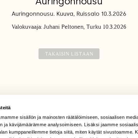
Auringonnousu
Auringonnousu. Kuuva, Ruissalo 10.3.2026
Valokuvaaja: Juhani Peltonen, Turku 10.3.2026
TAKAISIN LISTAAN
teitä
mamme sisällön ja mainosten räätälöimiseen, sosiaalisen medi
TILAAJAPALVELU
n ja kävijämäärämme analysoimiseen. Lisäksi jaamme sosiaali
tilaajapalvelu@sll.fi
-alan kumppaneillemme tietoja siitä, miten käytät sivustoamme