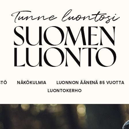
STÖ
NÄKÖKULMIA
LUONNON ÄÄNENÄ 85 VUOTTA
LUONTOKERHO