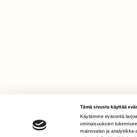
Tämä sivusto käyttää eväs
Käytämme evästeitä tarjoa
LEHTI
ominaisuuksien tukemisee
Uusin lehti
mainosalan ja analytiikka