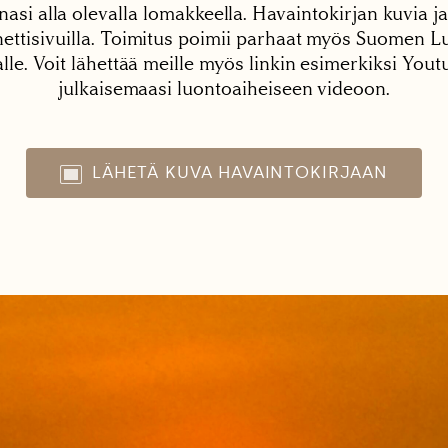
nasi alla olevalla lomakkeella. Havaintokirjan kuvia ja
tisivuilla. Toimitus poimii parhaat myös Suomen Lu
alle. Voit lähettää meille myös linkin esimerkiksi You
julkaisemaasi luontoaiheiseen videoon.
LÄHETÄ KUVA HAVAINTOKIRJAAN