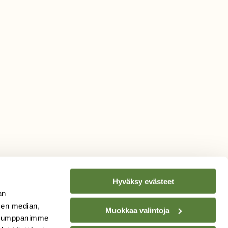
Hyväksy evästeet
an
sen median,
Muokkaa valintoja
. Kumppanimme
TILAA
SUOMEN