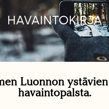
HAVAINTOKIRJA
en Luonnon ystävie
havaintopalsta.