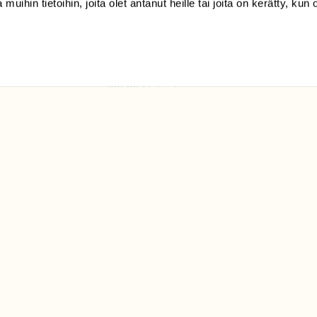
 muihin tietoihin, joita olet antanut heille tai joita on kerätty, kun 
(09) 228 08 210 (arkisin
klo 9-15)
Suomen
Luonto/tilaajapalvelu
Sörnäistenkatu 1
00580 Helsinki
ELU­
YHTEYSTIEDOT
ntaja on
Palautelomake
Yhteystiedot
palaute@suomenluonto.fi
Suomen Luonto
Sörnäistenkatu 1
00580 Helsinki
Mediatiedot
Tietosuojaseloste