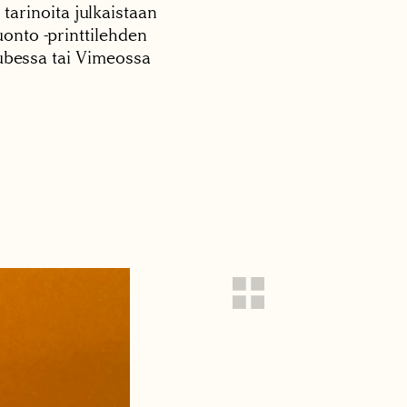
 tarinoita julkaistaan
onto -printtilehden
tubessa tai Vimeossa