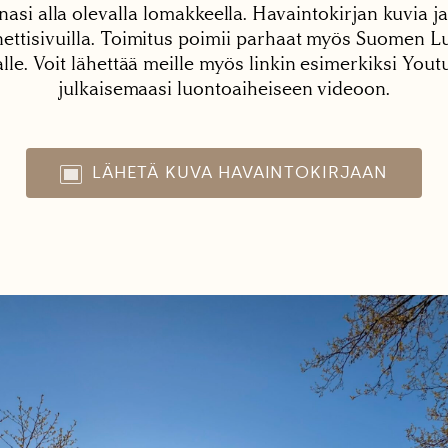
nasi alla olevalla lomakkeella. Havaintokirjan kuvia ja
tisivuilla. Toimitus poimii parhaat myös Suomen Lu
alle. Voit lähettää meille myös linkin esimerkiksi You
julkaisemaasi luontoaiheiseen videoon.
LÄHETÄ KUVA HAVAINTOKIRJAAN