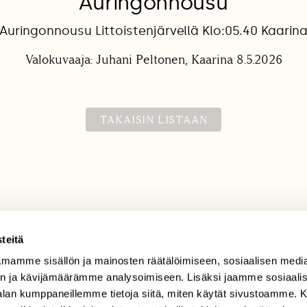
Auringonnousu
Auringonnousu Littoistenjärvellä Klo:05.40 Kaarin
Valokuvaaja: Juhani Peltonen, Kaarina 8.5.2026
TAKAISIN LISTAAN
teitä
mamme sisällön ja mainosten räätälöimiseen, sosiaalisen medi
TILAAJAPALVELU
n ja kävijämäärämme analysoimiseen. Lisäksi jaamme sosiaali
tilaajapalvelu@sll.fi
-alan kumppaneillemme tietoja siitä, miten käytät sivustoamme