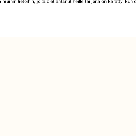
 muihin tietoihin, joita olet antanut heille tai joita on kerätty, kun 
(09) 228 08 210 (arkisin
klo 9-15)
Suomen
Luonto/tilaajapalvelu
Sörnäistenkatu 1
00580 Helsinki
ELU­
YHTEYSTIEDOT
ntaja on
Palautelomake
Yhteystiedot
palaute@suomenluonto.fi
Suomen Luonto
Sörnäistenkatu 1
00580 Helsinki
Mediatiedot
Tietosuojaseloste