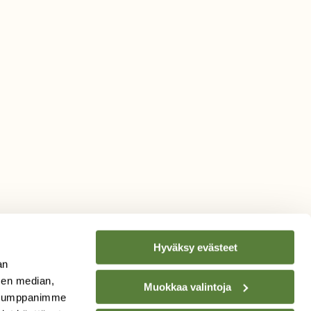
a
Hyväksy evästeet
an
sen median,
Muokkaa valintoja
. Kumppanimme
TILAA
SUOMEN