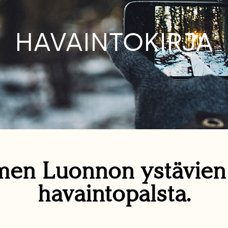
HAVAINTOKIRJA
en Luonnon ystävie
havaintopalsta.