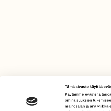
Tämä sivusto käyttää eväs
Käytämme evästeitä tarjoa
LEHTI
ominaisuuksien tukemisee
Uusin lehti
mainosalan ja analytiikka