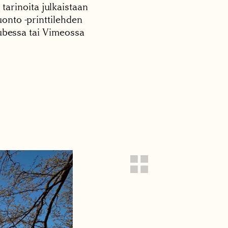
 tarinoita julkaistaan
onto -printtilehden
tubessa tai Vimeossa