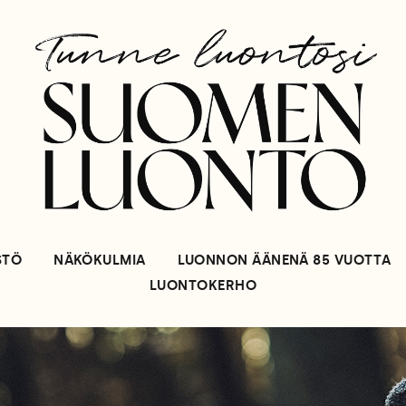
STÖ
NÄKÖKULMIA
LUONNON ÄÄNENÄ 85 VUOTTA
LUONTOKERHO