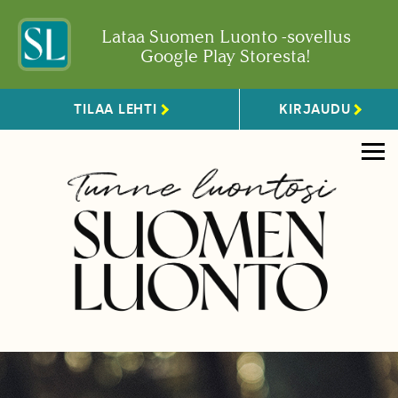
Lataa Suomen Luonto -sovellus
Google Play Storesta!
TILAA LEHTI
KIRJAUDU