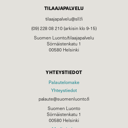
TILAAJAPALVELU
tilaajapalvelu@sll.fi
(09) 228 08 210 (arkisin klo 9-15)
Suomen Luonto/tilaajapalvelu
Sörnäistenkatu 1
00580 Helsinki
YHTEYSTIEDOT
Palautelomake
Yhteystiedot
palaute@suomenluonto.fi
Suomen Luonto
Sörnäistenkatu 1
00580 Helsinki