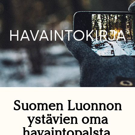
HAVAINTOKIRJA
Suomen Luonnon
ystävien oma
havaintopalsta.