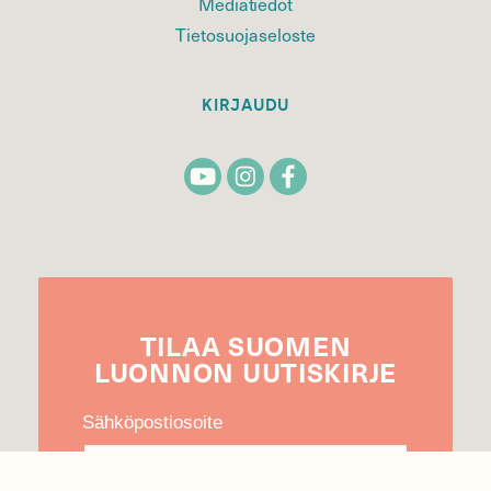
Mediatiedot
Tietosuojaseloste
KIRJAUDU
TILAA
SUOMEN
LUONNON
UUTIS­KIRJE
Sähköpostiosoite