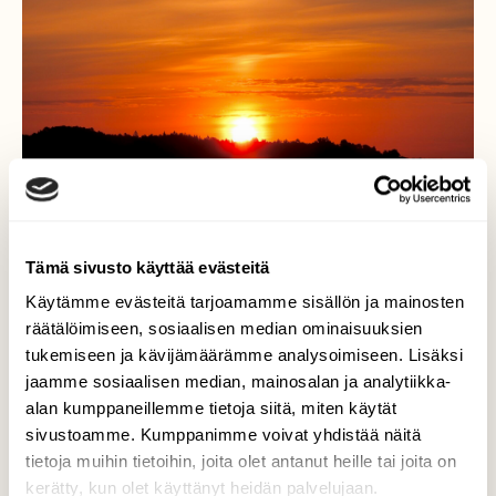
Tämä sivusto käyttää evästeitä
Käytämme evästeitä tarjoamamme sisällön ja mainosten
räätälöimiseen, sosiaalisen median ominaisuuksien
tukemiseen ja kävijämäärämme analysoimiseen. Lisäksi
jaamme sosiaalisen median, mainosalan ja analytiikka-
alan kumppaneillemme tietoja siitä, miten käytät
Auringonnousu
sivustoamme. Kumppanimme voivat yhdistää näitä
tietoja muihin tietoihin, joita olet antanut heille tai joita on
Auringonnousu Ruissalon Kuuva 4.6.2026
kerätty, kun olet käyttänyt heidän palvelujaan.