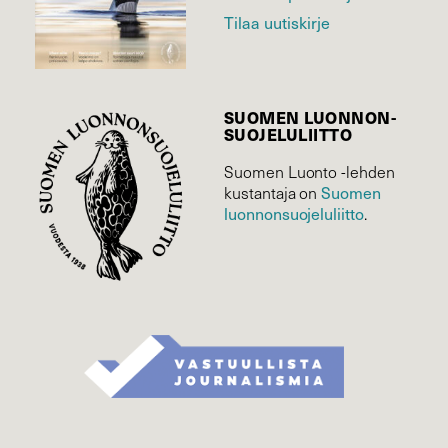
Tilaa uutiskirje
SUOMEN LUONNON­
SUOJELU­LIITTO
Suomen Luonto -lehden
Suomen
kustantaja on
luonnonsuojelu­liitto
.