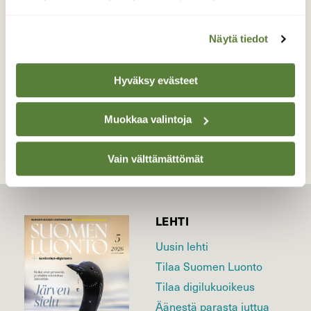
Turku
Valokuvaaja: Juhani Peltonen, Turku 4.6.2026
Näytä tiedot
Hyväksy evästeet
TAKAISIN LISTAAN
Muokkaa valintoja
Vain välttämättömät
LEHTI
Uusin lehti
Tilaa Suomen Luonto
Tilaa digilukuoikeus
Äänestä parasta juttua