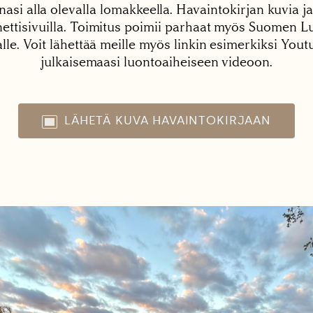
nasi alla olevalla lomakkeella. Havaintokirjan kuvia ja
tisivuilla. Toimitus poimii parhaat myös Suomen Lu
alle. Voit lähettää meille myös linkin esimerkiksi You
julkaisemaasi luontoaiheiseen videoon.
LÄHETÄ KUVA HAVAINTOKIRJAAN