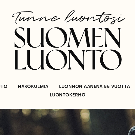
STÖ
NÄKÖKULMIA
LUONNON ÄÄNENÄ 85 VUOTTA
LUONTOKERHO