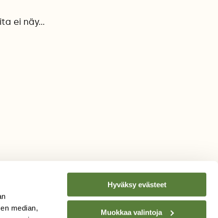
ita ei näy…
Hyväksy evästeet
an
sen median,
Muokkaa valintoja