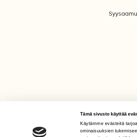
Syysaamun 
Tämä sivusto käyttää eväs
Käytämme evästeitä tarjoa
LEHTI
ominaisuuksien tukemisee
Uusin lehti