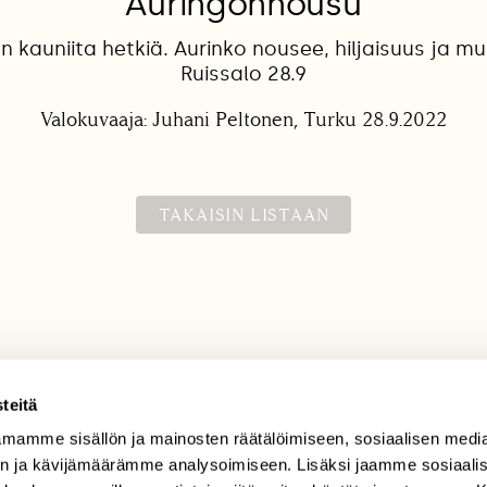
Auringonnousu
kauniita hetkiä. Aurinko nousee, hiljaisuus ja mu
Ruissalo 28.9
Valokuvaaja: Juhani Peltonen, Turku 28.9.2022
TAKAISIN LISTAAN
teitä
mamme sisällön ja mainosten räätälöimiseen, sosiaalisen medi
TILAAJAPALVELU
n ja kävijämäärämme analysoimiseen. Lisäksi jaamme sosiaali
tilaajapalvelu@sll.fi