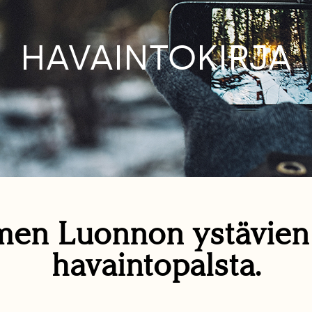
HAVAINTOKIRJA
en Luonnon ystävie
havaintopalsta.