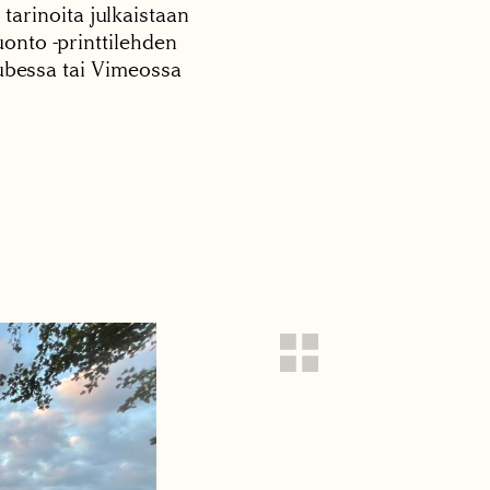
 tarinoita julkaistaan
onto -printtilehden
tubessa tai Vimeossa