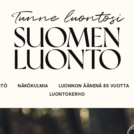
STÖ
NÄKÖKULMIA
LUONNON ÄÄNENÄ 85 VUOTTA
LUONTOKERHO