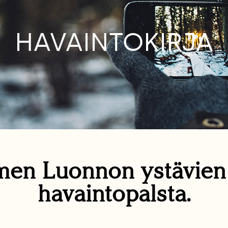
HAVAINTOKIRJA
en Luonnon ystävie
havaintopalsta.