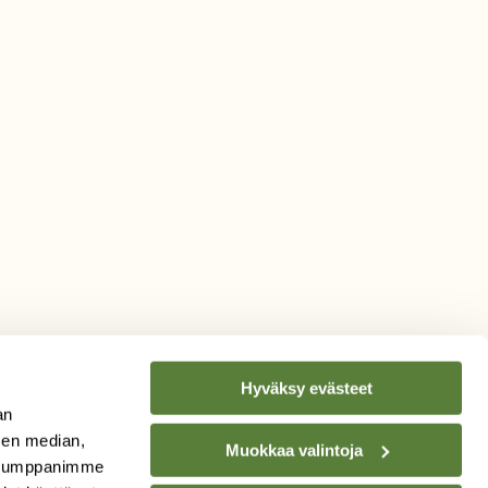
Hyväksy evästeet
an
sen median,
Muokkaa valintoja
. Kumppanimme
TILAA
SUOMEN