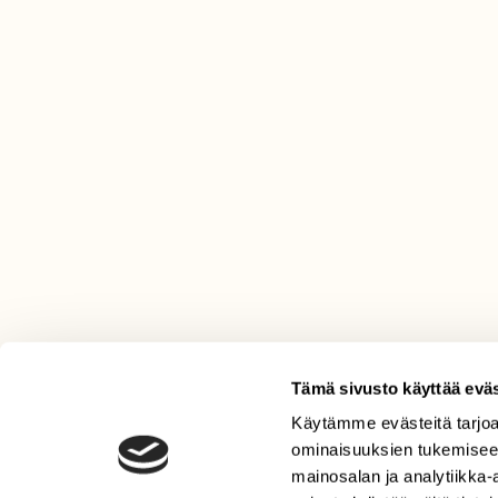
Tämä sivusto käyttää eväs
Käytämme evästeitä tarjoa
LEHTI
ominaisuuksien tukemisee
Uusin lehti
mainosalan ja analytiikka