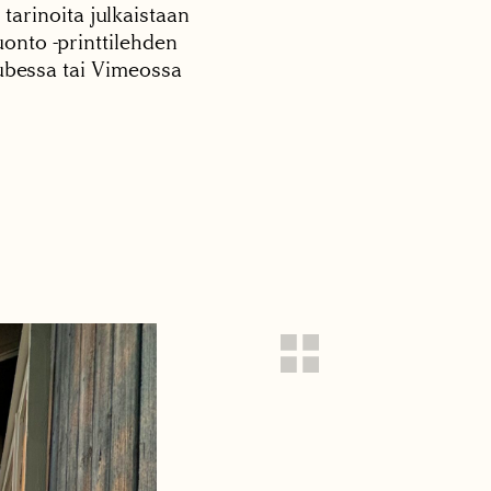
 tarinoita julkaistaan
onto -printtilehden
tubessa tai Vimeossa