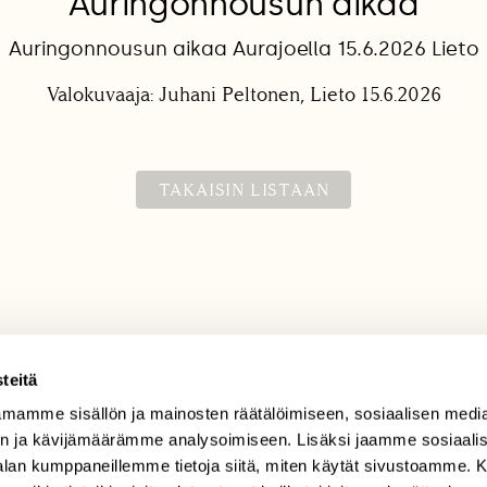
Auringonnousun aikaa
Auringonnousun aikaa Aurajoella 15.6.2026 Lieto
Valokuvaaja: Juhani Peltonen, Lieto 15.6.2026
TAKAISIN LISTAAN
teitä
mamme sisällön ja mainosten räätälöimiseen, sosiaalisen medi
TILAAJAPALVELU
n ja kävijämäärämme analysoimiseen. Lisäksi jaamme sosiaali
tilaajapalvelu@sll.fi
-alan kumppaneillemme tietoja siitä, miten käytät sivustoamme