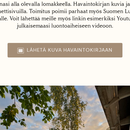
nasi alla olevalla lomakkeella. Havaintokirjan kuvia ja
tisivuilla. Toimitus poimii parhaat myös Suomen Lu
alle. Voit lähettää meille myös linkin esimerkiksi You
julkaisemaasi luontoaiheiseen videoon.
LÄHETÄ KUVA HAVAINTOKIRJAAN