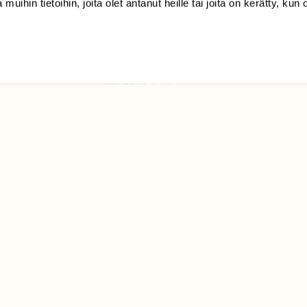
 muihin tietoihin, joita olet antanut heille tai joita on kerätty, kun 
(09) 228 08 210 (arkisin
klo 9-15)
Suomen
Luonto/tilaajapalvelu
Sörnäistenkatu 1
00580 Helsinki
ELU­
YHTEYSTIEDOT
ntaja on
Palautelomake
Yhteystiedot
palaute@suomenluonto.fi
Suomen Luonto
Sörnäistenkatu 1
00580 Helsinki
Mediatiedot
Tietosuojaseloste