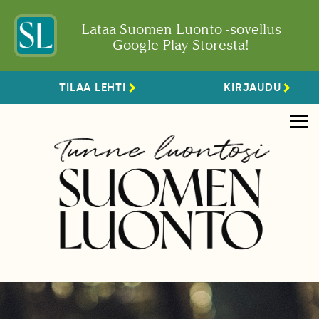
Lataa Suomen Luonto -sovellus
Google Play Storesta!
TILAA LEHTI
KIRJAUDU