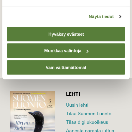
Ruissalo, Turku 25.8
Valokuvaaja: Juhani Peltonen, Turku 25.8.2024
Näytä tiedot
Hyväksy evästeet
TAKAISIN LISTAAN
Muokkaa valintoja
Vain välttämättömät
LEHTI
Uusin lehti
Tilaa Suomen Luonto
Tilaa digilukuoikeus
Äänestä parasta juttua