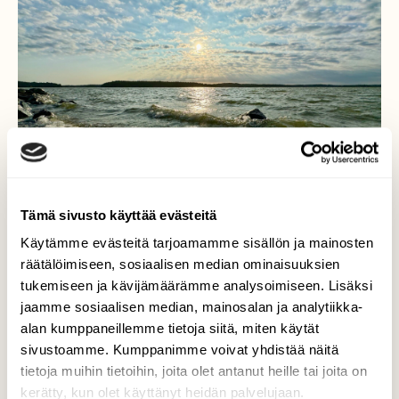
Tämä sivusto käyttää evästeitä
Käytämme evästeitä tarjoamamme sisällön ja mainosten
räätälöimiseen, sosiaalisen median ominaisuuksien
tukemiseen ja kävijämäärämme analysoimiseen. Lisäksi
jaamme sosiaalisen median, mainosalan ja analytiikka-
alan kumppaneillemme tietoja siitä, miten käytät
Auringonsäteet
sivustoamme. Kumppanimme voivat yhdistää näitä
tietoja muihin tietoihin, joita olet antanut heille tai joita on
Tuulinen, mutta kaunis aamu…Kuuva,
kerätty, kun olet käyttänyt heidän palvelujaan.