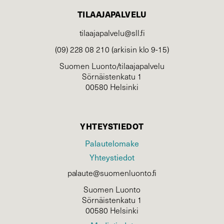
TILAAJAPALVELU
tilaajapalvelu@sll.fi
(09) 228 08 210 (arkisin klo 9-15)
Suomen Luonto/tilaajapalvelu
Sörnäistenkatu 1
00580 Helsinki
YHTEYSTIEDOT
Palautelomake
Yhteystiedot
palaute@suomenluonto.fi
Suomen Luonto
Sörnäistenkatu 1
00580 Helsinki