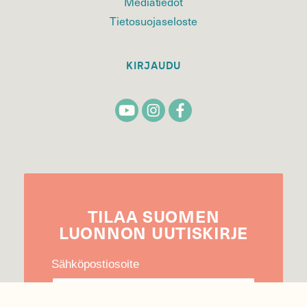
Mediatiedot
Tietosuojaseloste
KIRJAUDU
TILAA
SUOMEN
LUONNON
UUTIS­KIRJE
Sähköpostiosoite