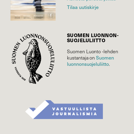
Tilaa uutiskirje
SUOMEN LUONNON­
SUOJELU­LIITTO
Suomen Luonto -lehden
kustantaja on
Suomen
luonnonsuojelu­liitto
.