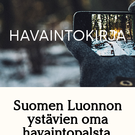
HAVAINTOKIRJA
Suomen Luonnon
ystävien oma
havaintopalsta.