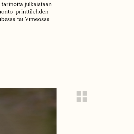
 tarinoita julkaistaan
onto -printtilehden
tubessa tai Vimeossa