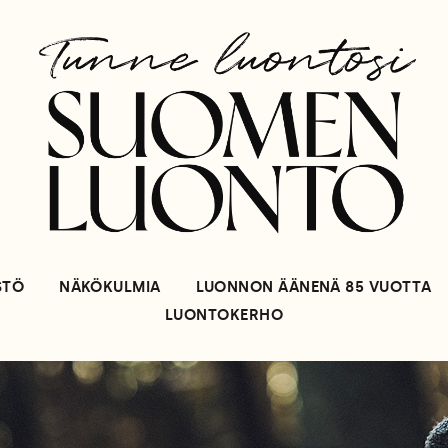
STÖ
NÄKÖKULMIA
LUONNON ÄÄNENÄ 85 VUOTTA
LUONTOKERHO