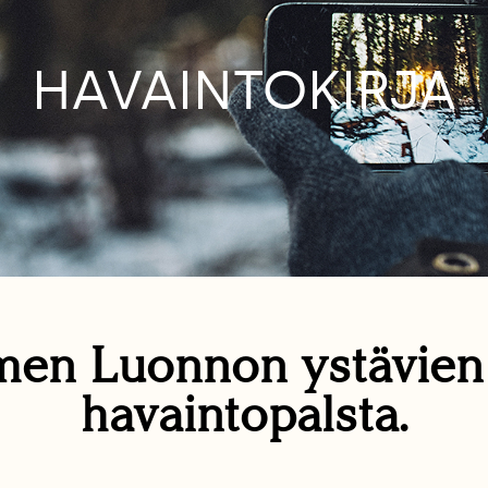
HAVAINTOKIRJA
en Luonnon ystävie
havaintopalsta.