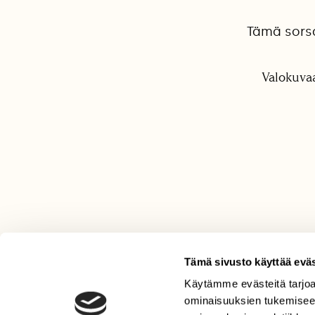
Tämä sorsa
Valokuvaa
Tämä sivusto käyttää eväs
Käytämme evästeitä tarjoa
LEHTI
ominaisuuksien tukemisee
Uusin lehti