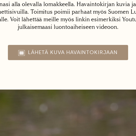
nasi alla olevalla lomakkeella. Havaintokirjan kuvia ja
tisivuilla. Toimitus poimii parhaat myös Suomen Lu
alle. Voit lähettää meille myös linkin esimerkiksi You
julkaisemaasi luontoaiheiseen videoon.
LÄHETÄ KUVA HAVAINTOKIRJAAN