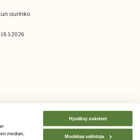
kun aurinko
 18.5.2026
Hyväksy evästeet
an
sen median,
Muokkaa valintoja