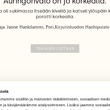
Auringonvalo on jo korkealla.
 oli sukimassa itseään kivellä ja katseli ylöspäin 
porotti korkealla.
ja: Janne Hankilammi, Pori,Kirjurinluodon Hanhipuisto
TAKAISIN LISTAAN
teitä
mamme sisällön ja mainosten räätälöimiseen, sosiaalisen medi
TILAAJAPALVELU
n ja kävijämäärämme analysoimiseen. Lisäksi jaamme sosiaali
tilaajapalvelu@sll.fi