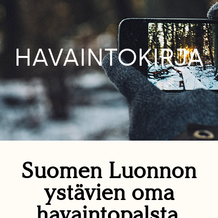
HAVAINTOKIRJA
Suomen Luonnon
ystävien oma
havaintopalsta.