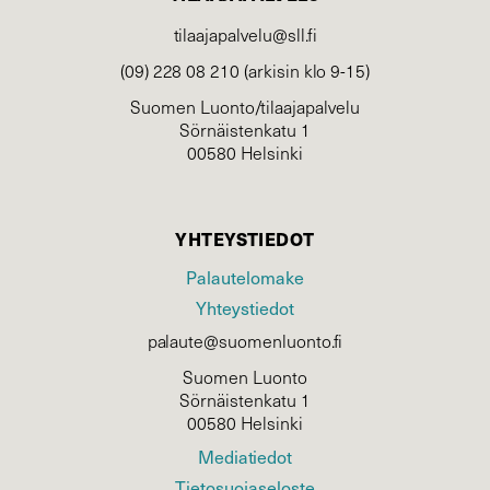
tilaajapalvelu@sll.fi
(09) 228 08 210 (arkisin klo 9-15)
Suomen Luonto/tilaajapalvelu
Sörnäistenkatu 1
00580 Helsinki
YHTEYSTIEDOT
Palautelomake
Yhteystiedot
palaute@suomenluonto.fi
Suomen Luonto
Sörnäistenkatu 1
00580 Helsinki
Mediatiedot
Tietosuojaseloste