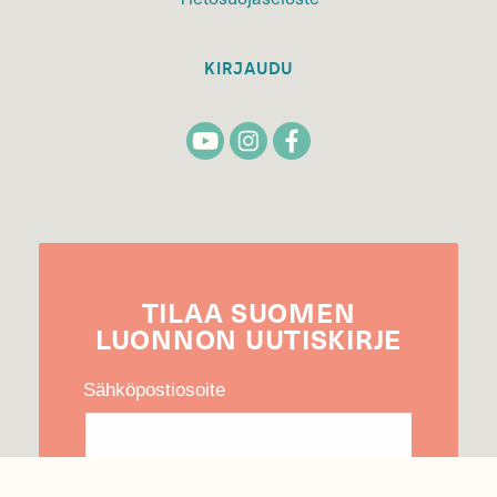
KIRJAUDU
TILAA
SUOMEN
LUONNON
UUTIS­KIRJE
Sähköpostiosoite
Hyväksyn tietojeni käytön uutiskirjeen