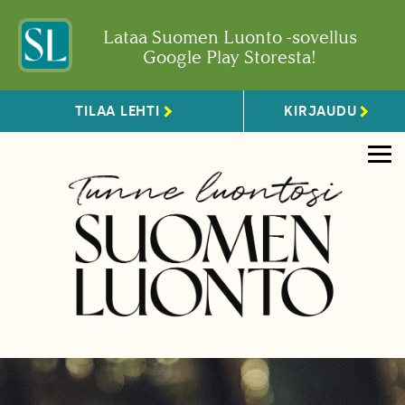
Lataa Suomen Luonto -sovellus
Google Play Storesta!
TILAA LEHTI
KIRJAUDU