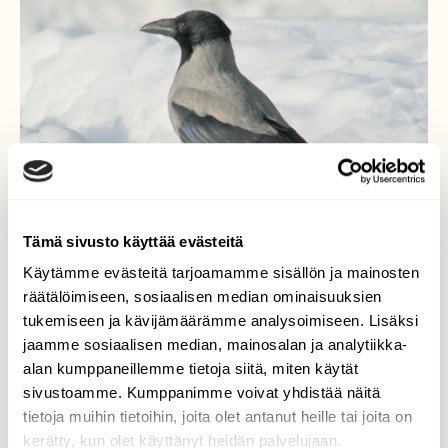
Tämä sivusto käyttää evästeitä
Käytämme evästeitä tarjoamamme sisällön ja mainosten
räätälöimiseen, sosiaalisen median ominaisuuksien
tukemiseen ja kävijämäärämme analysoimiseen. Lisäksi
Auringossa
jaamme sosiaalisen median, mainosalan ja analytiikka-
alan kumppaneillemme tietoja siitä, miten käytät
Nyt oli ensimmäinen keväinen päivä, ainakin
sivustoamme. Kumppanimme voivat yhdistää näitä
aurinko paistoi :) Varis näytti tykkäävän.
tietoja muihin tietoihin, joita olet antanut heille tai joita on
kerätty, kun olet käyttänyt heidän palvelujaan.