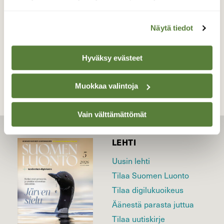
Valokuvaaja: Kaarlo Asikainen, Iisalmi 22.2.2022
Näytä tiedot
TAKAISIN LISTAAN
Hyväksy evästeet
Muokkaa valintoja
Vain välttämättömät
LEHTI
Uusin lehti
Tilaa Suomen Luonto
Tilaa digilukuoikeus
Äänestä parasta juttua
Tilaa uutiskirje