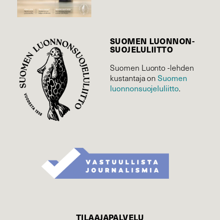
SUOMEN LUONNON­
SUOJELU­LIITTO
Suomen Luonto -lehden
Suomen
kustantaja on
luonnonsuojelu­liitto
.
TILAAJAPALVELU