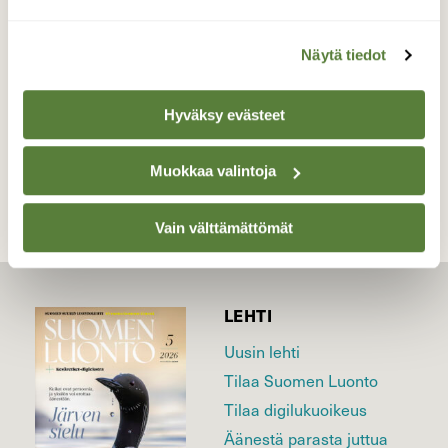
Valokuvaaja: Kaija Halonen, Jyväskylä, Leppälahti
01.04.2022
Näytä tiedot
Hyväksy evästeet
TAKAISIN LISTAAN
Muokkaa valintoja
Vain välttämättömät
LEHTI
Uusin lehti
Tilaa Suomen Luonto
Tilaa digilukuoikeus
Äänestä parasta juttua