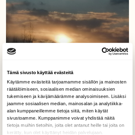
Tämä sivusto käyttää evästeitä
Käytämme evästeitä tarjoamamme sisällön ja mainosten
räätälöimiseen, sosiaalisen median ominaisuuksien
tukemiseen ja kävijämäärämme analysoimiseen. Lisäksi
jaamme sosiaalisen median, mainosalan ja analytiikka-
alan kumppaneillemme tietoja siitä, miten käytät
Aurinko ja pilvet
sivustoamme. Kumppanimme voivat yhdistää näitä
tietoja muihin tietoihin, joita olet antanut heille tai joita on
Vaikuttava ilma, aurinko pilvien takana
kerätty, kun olet käyttänyt heidän palvelujaan.