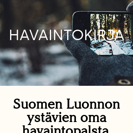
HAVAINTOKIRJA
Suomen Luonnon
ystävien oma
havaintopalsta.