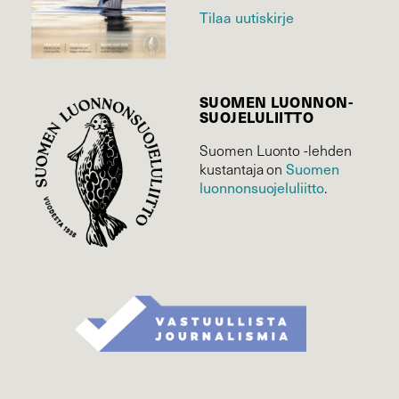
Tilaa uutiskirje
SUOMEN LUONNON­
SUOJELU­LIITTO
Suomen Luonto -lehden
Suomen
kustantaja on
luonnonsuojelu­liitto
.