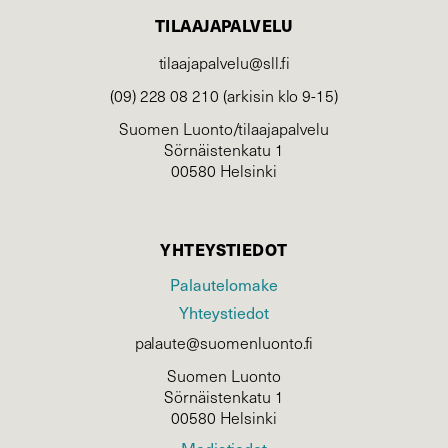
TILAAJAPALVELU
tilaajapalvelu@sll.fi
(09) 228 08 210 (arkisin klo 9-15)
Suomen Luonto/tilaajapalvelu
Sörnäistenkatu 1
00580 Helsinki
YHTEYSTIEDOT
Palautelomake
Yhteystiedot
palaute@suomenluonto.fi
Suomen Luonto
Sörnäistenkatu 1
00580 Helsinki
Mediatiedot