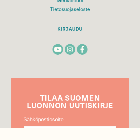
Tietosuojaseloste
KIRJAUDU
TILAA
SUOMEN
LUONNON
UUTIS­KIRJE
Sähköpostiosoite