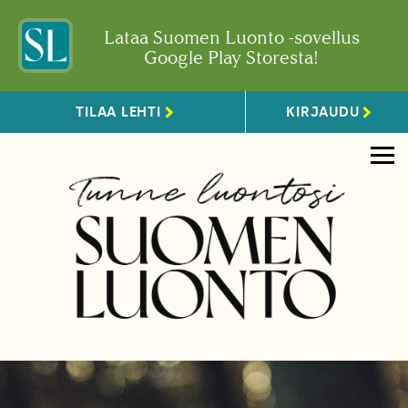
Lataa Suomen Luonto -sovellus
Google Play Storesta!
TILAA LEHTI
KIRJAUDU