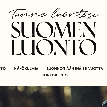
STÖ
NÄKÖKULMIA
LUONNON ÄÄNENÄ 85 VUOTTA
LUONTOKERHO