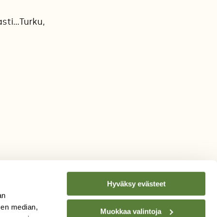
sti…Turku,
Hyväksy evästeet
an
sen median,
Muokkaa valintoja