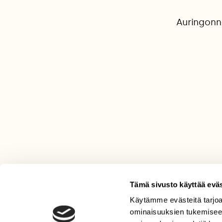
Auringonn
Tämä sivusto käyttää eväs
Käytämme evästeitä tarjoa
LEHTI
ominaisuuksien tukemisee
Uusin lehti