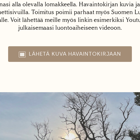
nasi alla olevalla lomakkeella. Havaintokirjan kuvia ja
tisivuilla. Toimitus poimii parhaat myös Suomen Lu
alle. Voit lähettää meille myös linkin esimerkiksi You
julkaisemaasi luontoaiheiseen videoon.
LÄHETÄ KUVA HAVAINTOKIRJAAN