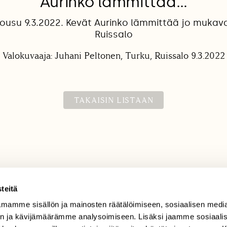
Aurinko lämmittää…
ousu 9.3.2022. Kevät Aurinko lämmittää jo mukava
Ruissalo
Valokuvaaja: Juhani Peltonen, Turku, Ruissalo 9.3.2022
TAKAISIN LISTAAN
teitä
mamme sisällön ja mainosten räätälöimiseen, sosiaalisen medi
TILAAJAPALVELU
n ja kävijämäärämme analysoimiseen. Lisäksi jaamme sosiaali
tilaajapalvelu@sll.fi