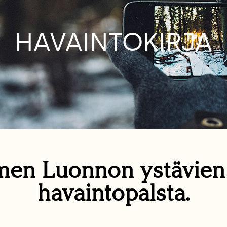
HAVAINTOKIRJA
en Luonnon ystävie
havaintopalsta.