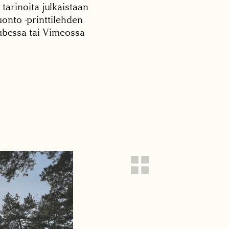
 tarinoita julkaistaan
onto -printtilehden
tubessa tai Vimeossa