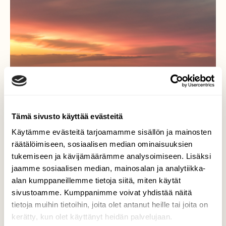
Tämä sivusto käyttää evästeitä
Käytämme evästeitä tarjoamamme sisällön ja mainosten
räätälöimiseen, sosiaalisen median ominaisuuksien
Aurinko maalaa taivaan
tukemiseen ja kävijämäärämme analysoimiseen. Lisäksi
jaamme sosiaalisen median, mainosalan ja analytiikka-
Ilta aurinko Päijänteellä.
alan kumppaneillemme tietoja siitä, miten käytät
sivustoamme. Kumppanimme voivat yhdistää näitä
Valokuvaaja: Markku Saarinen, Vääksy Toukokuu
tietoja muihin tietoihin, joita olet antanut heille tai joita on
kerätty, kun olet käyttänyt heidän palvelujaan.