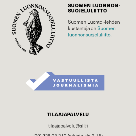
SUOMEN LUONNON­
SUOJELU­LIITTO
Suomen Luonto -lehden
Suomen
kustantaja on
luonnonsuojelu­liitto
.
TILAAJAPALVELU
tilaajapalvelu@sll.fi
(09) 228 08 210 (arkisin klo 9-15)