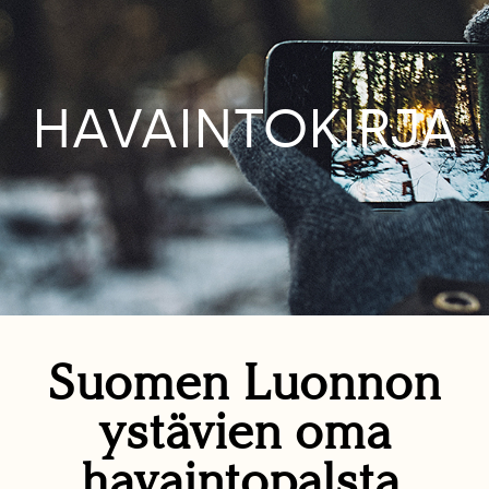
HAVAINTOKIRJA
Suomen Luonnon
ystävien oma
havaintopalsta.