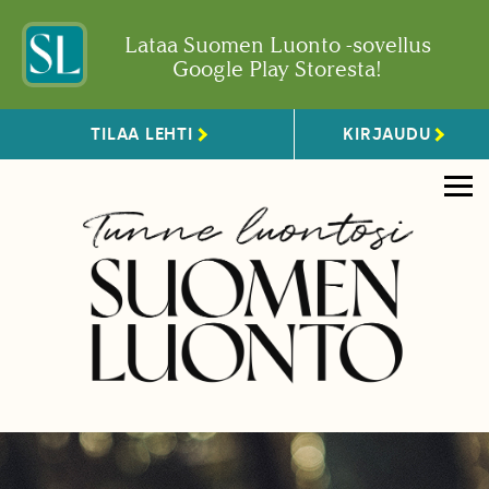
Lataa Suomen Luonto -sovellus
Google Play Storesta!
TILAA LEHTI
KIRJAUDU