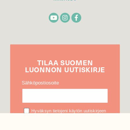
TILAA
SUOMEN
LUONNON
UUTIS­KIRJE
Sähköpostiosoite
Hyväksyn tietojeni käytön uutiskirjeen
lähettämiseen