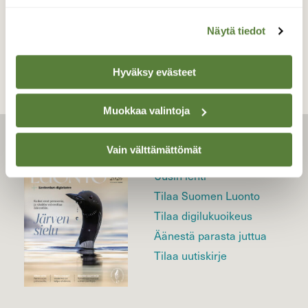
TAKAISIN LISTAAN
Näytä tiedot
Hyväksy evästeet
Muokkaa valintoja
LEHTI
Vain välttämättömät
Uusin lehti
Tilaa Suomen Luonto
Tilaa digilukuoikeus
Äänestä parasta juttua
Tilaa uutiskirje