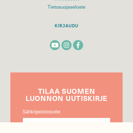
Tietosuojaseloste
KIRJAUDU
TILAA
SUOMEN
LUONNON
UUTIS­KIRJE
Sähköpostiosoite