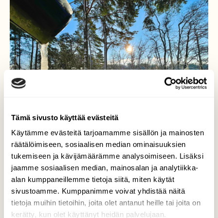
Tämä sivusto käyttää evästeitä
Käytämme evästeitä tarjoamamme sisällön ja mainosten
räätälöimiseen, sosiaalisen median ominaisuuksien
tukemiseen ja kävijämäärämme analysoimiseen. Lisäksi
jaamme sosiaalisen median, mainosalan ja analytiikka-
Aurinko paistaa…
alan kumppaneillemme tietoja siitä, miten käytät
sivustoamme. Kumppanimme voivat yhdistää näitä
Aurinko paistaa ja rännit sulaa, taitaa tulla
tietoja muihin tietoihin, joita olet antanut heille tai joita on
kevät!
kerätty, kun olet käyttänyt heidän palvelujaan.