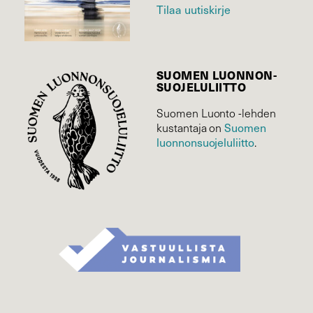
Tilaa uutiskirje
SUOMEN LUONNON­
SUOJELU­LIITTO
Suomen Luonto -lehden
Suomen
kustantaja on
luonnonsuojelu­liitto
.