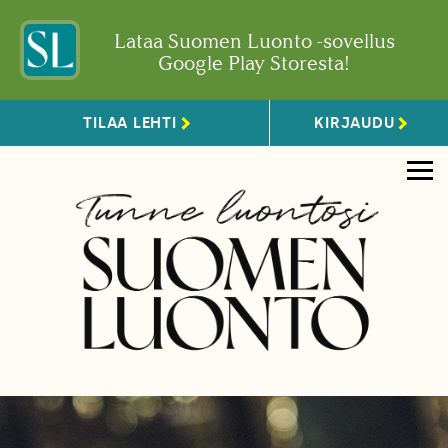
Lataa Suomen Luonto -sovellus
Google Play Storesta!
TILAA LEHTI
KIRJAUDU