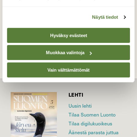
Valokuvaaja: Juhani Peltonen, Naantali 28.2.2023
Näytä tiedot
Hyväksy evästeet
TAKAISIN LISTAAN
Muokkaa valintoja
Vain välttämättömät
LEHTI
Uusin lehti
Tilaa Suomen Luonto
Tilaa digilukuoikeus
Äänestä parasta juttua