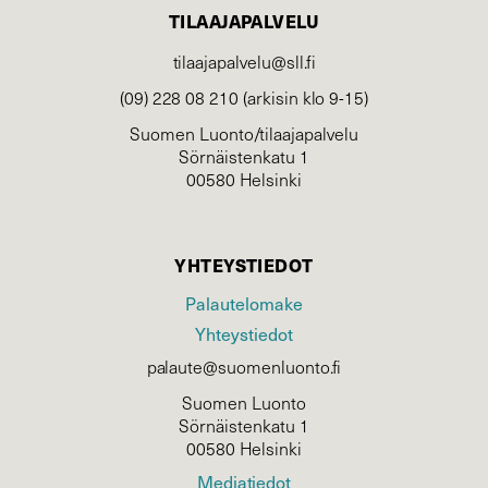
TILAAJAPALVELU
tilaajapalvelu@sll.fi
(09) 228 08 210 (arkisin klo 9-15)
Suomen Luonto/tilaajapalvelu
Sörnäistenkatu 1
00580 Helsinki
YHTEYSTIEDOT
Palautelomake
Yhteystiedot
palaute@suomenluonto.fi
Suomen Luonto
Sörnäistenkatu 1
00580 Helsinki
Mediatiedot