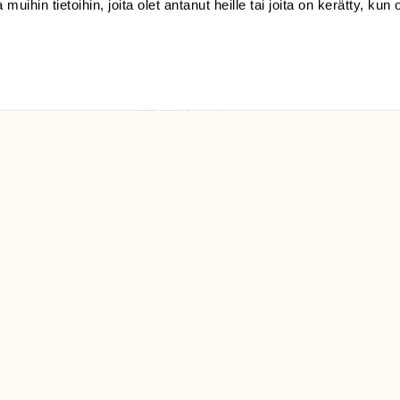
 muihin tietoihin, joita olet antanut heille tai joita on kerätty, kun 
(09) 228 08 210 (arkisin
klo 9-15)
Suomen
Luonto/tilaajapalvelu
Sörnäistenkatu 1
00580 Helsinki
ELU­
YHTEYSTIEDOT
ntaja on
Palautelomake
Yhteystiedot
palaute@suomenluonto.fi
Suomen Luonto
Sörnäistenkatu 1
00580 Helsinki
Mediatiedot
Tietosuojaseloste