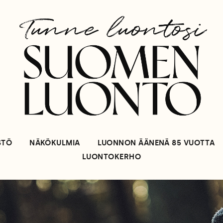
STÖ
NÄKÖKULMIA
LUONNON ÄÄNENÄ 85 VUOTTA
LUONTOKERHO