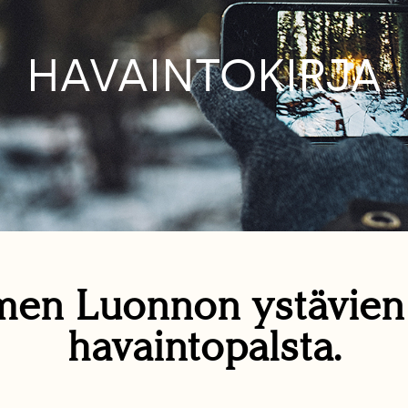
HAVAINTOKIRJA
en Luonnon ystävie
havaintopalsta.