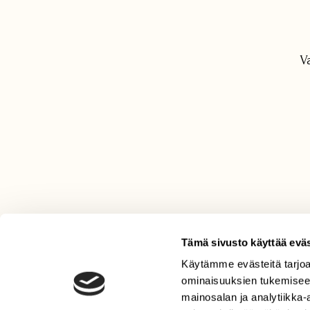
V
Tämä sivusto käyttää eväs
Käytämme evästeitä tarjoa
LEHTI
ominaisuuksien tukemisee
Uusin lehti
mainosalan ja analytiikka