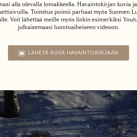
nasi alla olevalla lomakkeella. Havaintokirjan kuvia ja
tisivuilla. Toimitus poimii parhaat myös Suomen Lu
alle. Voit lähettää meille myös linkin esimerkiksi You
julkaisemaasi luontoaiheiseen videoon.
LÄHETÄ KUVA HAVAINTOKIRJAAN