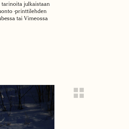
 tarinoita julkaistaan
onto -printtilehden
tubessa tai Vimeossa