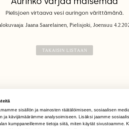
Aurinko värjää maisemaa
Pielisjoen virtaava vesi auringon värittämänä.
alokuvaaja: Jaana Saarelainen, Pielisjoki, Joensuu 4.2.20
TAKAISIN LISTAAN
teitä
mamme sisällön ja mainosten räätälöimiseen, sosiaalisen medi
TILAAJAPALVELU
n ja kävijämäärämme analysoimiseen. Lisäksi jaamme sosiaali
tilaajapalvelu@sll.fi
-alan kumppaneillemme tietoja siitä, miten käytät sivustoamme