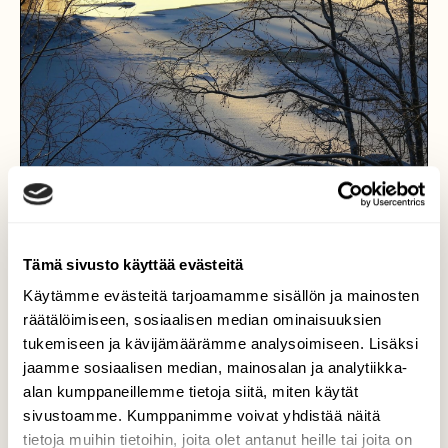
Tämä sivusto käyttää evästeitä
Käytämme evästeitä tarjoamamme sisällön ja mainosten
räätälöimiseen, sosiaalisen median ominaisuuksien
tukemiseen ja kävijämäärämme analysoimiseen. Lisäksi
jaamme sosiaalisen median, mainosalan ja analytiikka-
Aurinkoa, kiitos.
alan kumppaneillemme tietoja siitä, miten käytät
sivustoamme. Kumppanimme voivat yhdistää näitä
Aurinko on tänä syksynä ollut pilviverhon
tietoja muihin tietoihin, joita olet antanut heille tai joita on