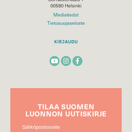
00580 Helsinki
Mediatiedot
Tietosuojaseloste
KIRJAUDU
TILAA
SUOMEN
LUONNON
UUTIS­KIRJE
Sähköpostiosoite