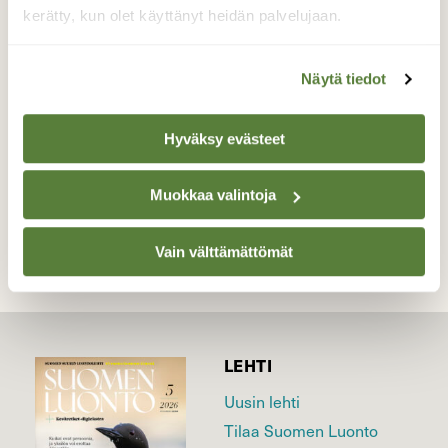
takana pitkiä aikoja. Kun se 26.12.2014 tuli
kerätty, kun olet käyttänyt heidän palvelujaan.
hetkeksi esille pakkassäässä, syntyi oheinen
kuva.
Näytä tiedot
Valokuvaaja: Kari Saarinen, Lempäälä 26.12.2014
Hyväksy evästeet
TAKAISIN LISTAAN
Muokkaa valintoja
Vain välttämättömät
LEHTI
Uusin lehti
Tilaa Suomen Luonto