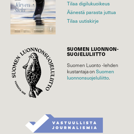
Tilaa digilukuoikeus
Äänestä parasta juttua
Tilaa uutiskirje
SUOMEN LUONNON­
SUOJELU­LIITTO
Suomen Luonto -lehden
Suomen
kustantaja on
luonnonsuojelu­liitto
.