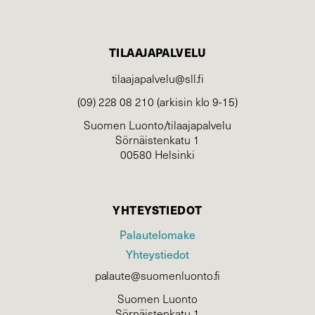
TILAAJAPALVELU
tilaajapalvelu@sll.fi
(09) 228 08 210 (arkisin klo 9-15)
Suomen Luonto/tilaajapalvelu
Sörnäistenkatu 1
00580 Helsinki
YHTEYSTIEDOT
Palautelomake
Yhteystiedot
palaute@suomenluonto.fi
Suomen Luonto
Sörnäistenkatu 1