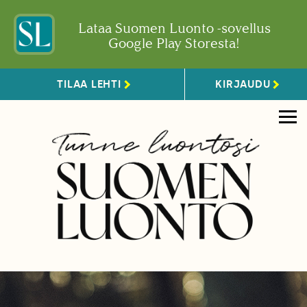
Lataa Suomen Luonto -sovellus
Google Play Storesta!
TILAA LEHTI
KIRJAUDU