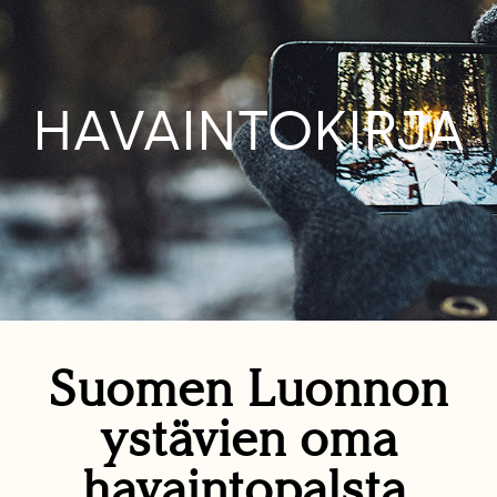
HAVAINTOKIRJA
Suomen Luonnon
ystävien oma
havaintopalsta.