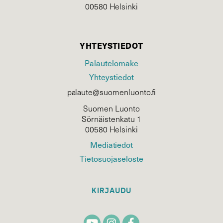
00580 Helsinki
YHTEYSTIEDOT
Palautelomake
Yhteystiedot
palaute@suomenluonto.fi
Suomen Luonto
Sörnäistenkatu 1
00580 Helsinki
Mediatiedot
Tietosuojaseloste
KIRJAUDU