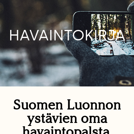
HAVAINTOKIRJA
Suomen Luonnon
ystävien oma
havaintopalsta.