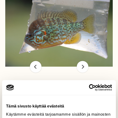
Aurinkoahven Paimiossa
Aurinkoahven (Lepomis gibbosus) tarttui
Tämä sivusto käyttää evästeitä
mato-onkeen kiinnitettyyn heinäsirkkaan
Käytämme evästeitä tarjoamamme sisällön ja mainosten
paimiolaisella sorakuoppalammella 18.6. ja