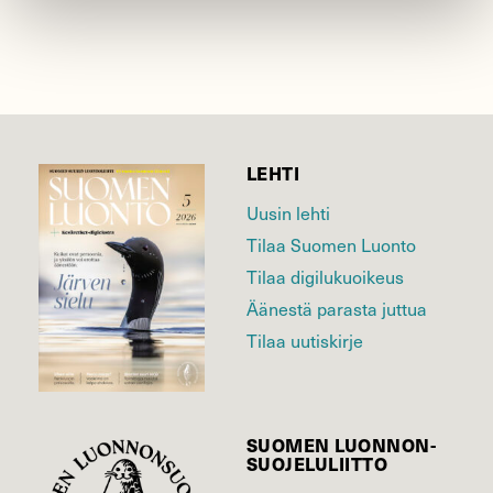
LEHTI
Uusin lehti
Tilaa Suomen Luonto
Tilaa digilukuoikeus
Äänestä parasta juttua
Tilaa uutiskirje
SUOMEN LUONNON­
SUOJELU­LIITTO