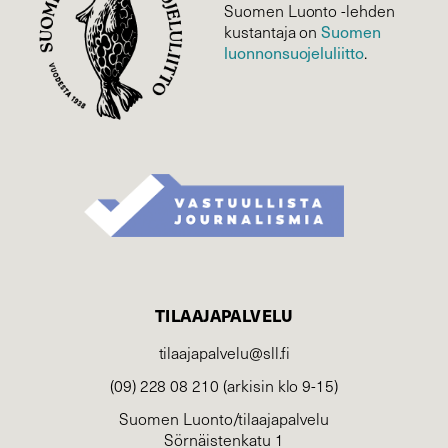
Suomen Luonto -lehden
Suomen
kustantaja on
luonnonsuojelu­liitto
.
TILAAJAPALVELU
tilaajapalvelu@sll.fi
(09) 228 08 210 (arkisin klo 9-15)
Suomen Luonto/tilaajapalvelu
Sörnäistenkatu 1