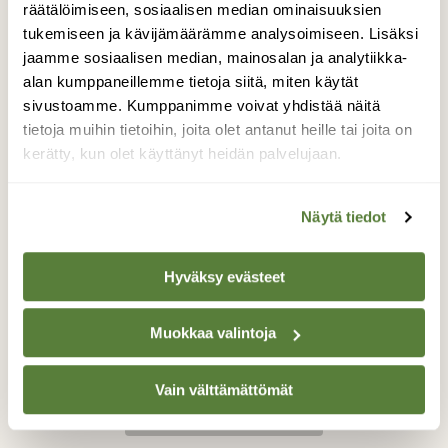
räätälöimiseen, sosiaalisen median ominaisuuksien
päätyi valokuvattavaksi minigrip-pussiin.
tukemiseen ja kävijämäärämme analysoimiseen. Lisäksi
Alunperin Pohjois-Amerikasta kotoisin oleva
aurinkoahven on helppo tuntea
jaamme sosiaalisen median, mainosalan ja analytiikka-
sinisenhohtoisesta kuvioinnistaan sekä
alan kumppaneillemme tietoja siitä, miten käytät
kiduskannen kurpitsansiemenenmuotoisesta
sivustoamme. Kumppanimme voivat yhdistää näitä
silmätäplästä. Lounais-Suomessa
tietoja muihin tietoihin, joita olet antanut heille tai joita on
aurinkoahvenista on tehty havaintoja ainakin
kerätty, kun olet käyttänyt heidän palvelujaan.
viidessä paikassa. Keski-Euroopassa
”pumpkinseed” on istutuksista laajalle
Näytä tiedot
luontoon levinnyt. Mahdollisista
aurinkoahvenhavainnoista suositellaan
ilmoitettavaksi Suomen Lajitietokeskukseen
Hyväksy evästeet
osoitteessa laji.fi.
Valokuvaaja: Joel Rahkonen, Paimio 18.6.2018
Muokkaa valintoja
Vain välttämättömät
TAKAISIN LISTAAN