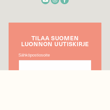
TILAA
SUOMEN
LUONNON
UUTIS­KIRJE
Sähköpostiosoite
Hyväksyn tietojeni käytön uutiskirjeen
lähettämiseen