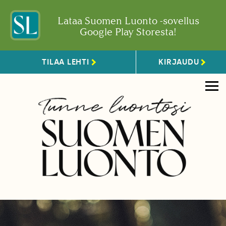
Lataa Suomen Luonto -sovellus
Google Play Storesta!
TILAA LEHTI
KIRJAUDU