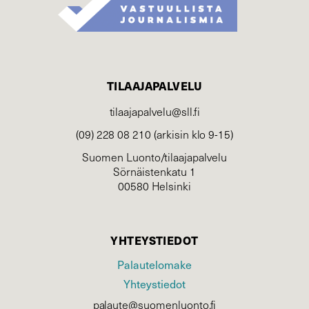
TILAAJAPALVELU
tilaajapalvelu@sll.fi
(09) 228 08 210 (arkisin klo 9-15)
Suomen Luonto/tilaajapalvelu
Sörnäistenkatu 1
00580 Helsinki
YHTEYSTIEDOT
Palautelomake
Yhteystiedot
palaute@suomenluonto.fi