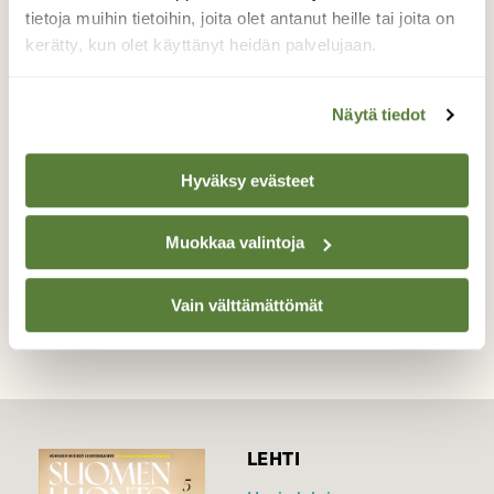
Vuoden viimeinen päivä 2016 Pyhäjärvellä oli
tietoja muihin tietoihin, joita olet antanut heille tai joita on
aurinkoinen, tuulinen ja lauha n. kaksi
kerätty, kun olet käyttänyt heidän palvelujaan.
astetta lämmintä, ja taivaalla näkyi
sateenkaaren värisiä pilviä, helmiäispilviä.
Näytä tiedot
Valokuvaaja: Sirkka Ruotoistenmäki, Pyhäjärvi
Pumppuranta 31.12.16 klo 11:18
Hyväksy evästeet
Muokkaa valintoja
TAKAISIN LISTAAN
Vain välttämättömät
LEHTI