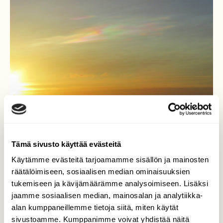
Tämä sivusto käyttää evästeitä
Käytämme evästeitä tarjoamamme sisällön ja mainosten
räätälöimiseen, sosiaalisen median ominaisuuksien
tukemiseen ja kävijämäärämme analysoimiseen. Lisäksi
Aurinkoinen ja lauha sää
jaamme sosiaalisen median, mainosalan ja analytiikka-
31.12.16
alan kumppaneillemme tietoja siitä, miten käytät
sivustoamme. Kumppanimme voivat yhdistää näitä