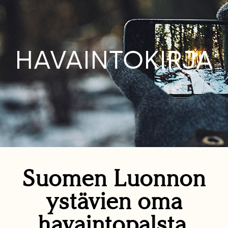
HAVAINTOKIRJA
Suomen Luonnon
ystävien oma
havaintopalsta.