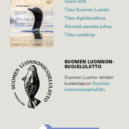
Uusin lehti
Tilaa Suomen Luonto
Tilaa digilukuoikeus
Äänestä parasta juttua
Tilaa uutiskirje
SUOMEN LUONNON­
SUOJELU­LIITTO
Suomen Luonto -lehden
Suomen
kustantaja on
luonnonsuojelu­liitto
.