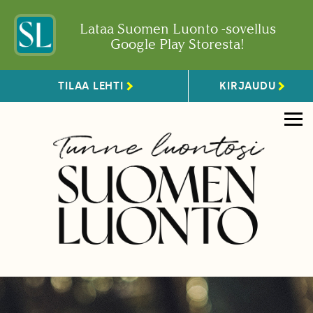
Lataa Suomen Luonto -sovellus
Google Play Storesta!
TILAA LEHTI
KIRJAUDU