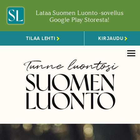
Lataa Suomen Luonto -sovellus
Google Play Storesta!
TILAA LEHTI
KIRJAUDU