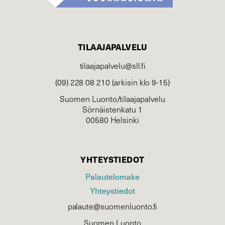
TILAAJAPALVELU
tilaajapalvelu@sll.fi
(09) 228 08 210 (arkisin klo 9-15)
Suomen Luonto/tilaajapalvelu
Sörnäistenkatu 1
00580 Helsinki
YHTEYSTIEDOT
Palautelomake
Yhteystiedot
palaute@suomenluonto.fi
Suomen Luonto