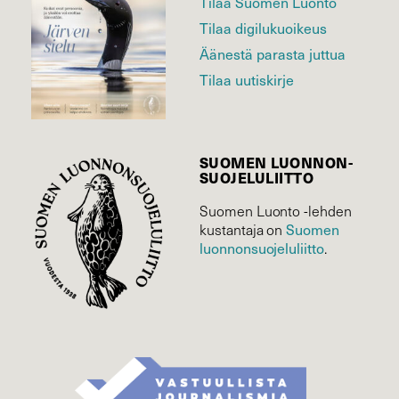
Tilaa Suomen Luonto
Tilaa digilukuoikeus
Äänestä parasta juttua
Tilaa uutiskirje
SUOMEN LUONNON­
SUOJELU­LIITTO
Suomen Luonto -lehden
kustantaja on
Suomen
luonnonsuojelu­liitto
.