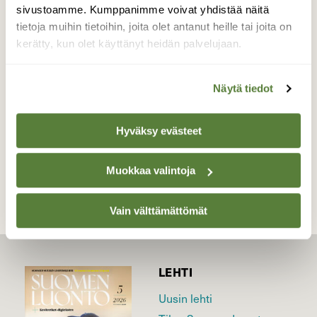
sivustoamme. Kumppanimme voivat yhdistää näitä
kävelylle oli pakko lähteä. Jäällä tuntui jopa
tietoja muihin tietoihin, joita olet antanut heille tai joita on
hetken lämpöiseltä auringon paistaessa, tai
kerätty, kun olet käyttänyt heidän palvelujaan.
sitten kuvittelin.
Valokuvaaja: Tarja Kouvo, Laukaa 16.1.24
Näytä tiedot
Hyväksy evästeet
TAKAISIN LISTAAN
Muokkaa valintoja
Vain välttämättömät
LEHTI
Uusin lehti