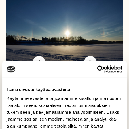
Aurinkoja
Tämä sivusto käyttää evästeitä
Käytämme evästeitä tarjoamamme sisällön ja mainosten
Entuudesta jo tiesin, että jos näen
räätälöimiseen, sosiaalisen median ominaisuuksien
parvekkeelta yhden tuollaisen halon, toisen
tukemiseen ja kävijämäärämme analysoimiseen. Lisäksi
pitää olla myös olemassa. Varaston
jaamme sosiaalisen median, mainosalan ja analytiikka-
ikkunasta varmistin... joten kamppeet
alan kumppaneillemme tietoja siitä, miten käytät
kasaan, ja raikkaaseen pakkasilmaan