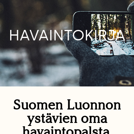
HAVAINTOKIRJA
Suomen Luonnon
ystävien oma
havaintopalsta.