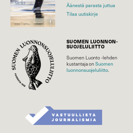
Äänestä parasta juttua
Tilaa uutiskirje
SUOMEN LUONNON­
SUOJELU­LIITTO
Suomen Luonto -lehden
Suomen
kustantaja on
luonnonsuojelu­liitto
.