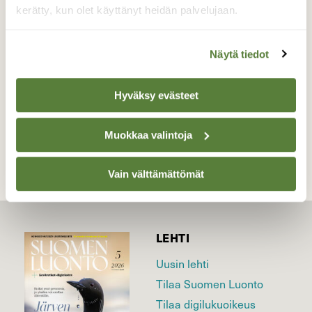
paistattelemaan.
kerätty, kun olet käyttänyt heidän palvelujaan.
Valokuvaaja: Risto Kangassalo, Raisio, Hintsa
8.5.2026
Näytä tiedot
Hyväksy evästeet
TAKAISIN LISTAAN
Muokkaa valintoja
Vain välttämättömät
LEHTI
Uusin lehti
Tilaa Suomen Luonto
Tilaa digilukuoikeus