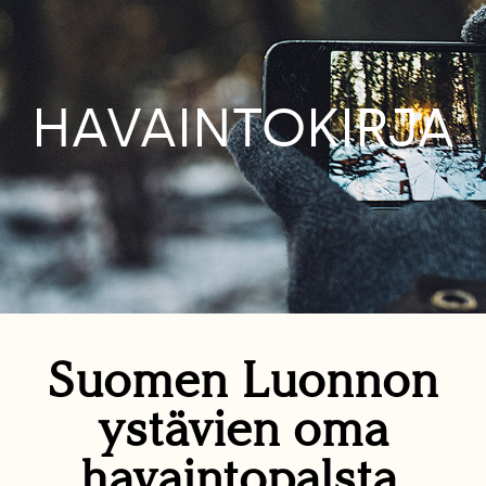
HAVAINTOKIRJA
Suomen Luonnon
ystävien oma
havaintopalsta.