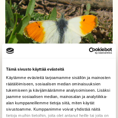
Tämä sivusto käyttää evästeitä
Käytämme evästeitä tarjoamamme sisällön ja mainosten
räätälöimiseen, sosiaalisen median ominaisuuksien
tukemiseen ja kävijämäärämme analysoimiseen. Lisäksi
Auroraperhonen
jaamme sosiaalisen median, mainosalan ja analytiikka-
alan kumppaneillemme tietoja siitä, miten käytät
Lenteli metsänreunassa ja pellolla
sivustoamme. Kumppanimme voivat yhdistää näitä
laskeutuen sitten ojanpientareelle
tietoja muihin tietoihin, joita olet antanut heille tai joita on