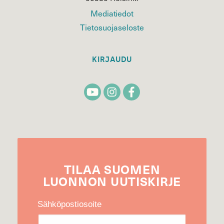
Mediatiedot
Tietosuojaseloste
KIRJAUDU
TILAA
SUOMEN
LUONNON
UUTIS­KIRJE
Sähköpostiosoite