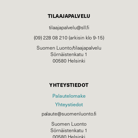
TILAAJAPALVELU
tilaajapalvelu@sll.fi
(09) 228 08 210 (arkisin klo 9-15)
Suomen Luonto/tilaajapalvelu
Sörnäistenkatu 1
00580 Helsinki
YHTEYSTIEDOT
Palautelomake
Yhteystiedot
palaute@suomenluonto.fi
Suomen Luonto
Sörnäistenkatu 1
00580 Helsinki