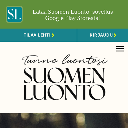
Lataa Suomen Luonto -sovellus
Google Play Storesta!
TILAA LEHTI
KIRJAUDU