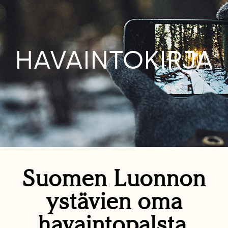
HAVAINTOKIRJA
Suomen Luonnon
ystävien oma
havaintopalsta.