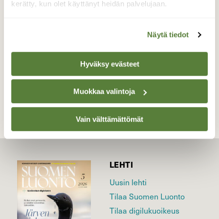
kerätty, kun olet käyttänyt heidän palvelujaan.
kesäkukalla ennen sadekuuron alkua
Valokuvaaja: Mari Ahtola, Vihti 06.06.2021
Näytä tiedot
Hyväksy evästeet
TAKAISIN LISTAAN
Muokkaa valintoja
Vain välttämättömät
LEHTI
Uusin lehti
Tilaa Suomen Luonto
Tilaa digilukuoikeus