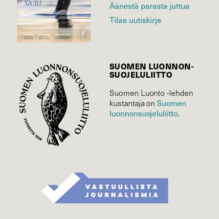
Äänestä parasta juttua
Tilaa uutiskirje
SUOMEN LUONNON­
SUOJELU­LIITTO
Suomen Luonto -lehden
Suomen
kustantaja on
luonnonsuojelu­liitto
.