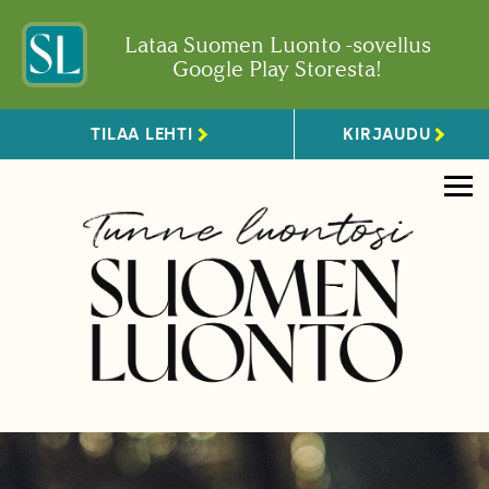
Lataa Suomen Luonto -sovellus
Google Play Storesta!
TILAA LEHTI
KIRJAUDU