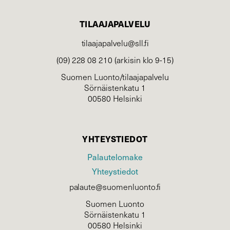
TILAAJAPALVELU
tilaajapalvelu@sll.fi
(09) 228 08 210 (arkisin klo 9-15)
Suomen Luonto/tilaajapalvelu
Sörnäistenkatu 1
00580 Helsinki
YHTEYSTIEDOT
Palautelomake
Yhteystiedot
palaute@suomenluonto.fi
Suomen Luonto
Sörnäistenkatu 1
00580 Helsinki