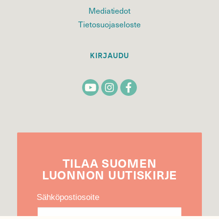
Mediatiedot
Tietosuojaseloste
KIRJAUDU
TILAA
SUOMEN
LUONNON
UUTIS­KIRJE
Sähköpostiosoite