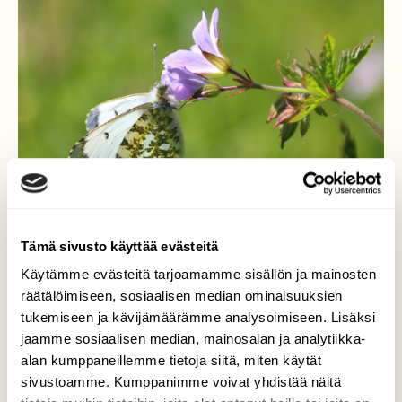
Tämä sivusto käyttää evästeitä
Käytämme evästeitä tarjoamamme sisällön ja mainosten
räätälöimiseen, sosiaalisen median ominaisuuksien
Auroraperhosnaaras
tukemiseen ja kävijämäärämme analysoimiseen. Lisäksi
jaamme sosiaalisen median, mainosalan ja analytiikka-
10.6. auroraperhosia lenteli Muhoksen
alan kumppaneillemme tietoja siitä, miten käytät
lehtojensuojelualueella ja sen tuntumassa.
sivustoamme. Kumppanimme voivat yhdistää näitä
Ne näyttivät viihtyvän erityisesti