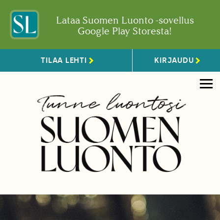
Lataa Suomen Luonto -sovellus
Google Play Storesta!
TILAA LEHTI
KIRJAUDU