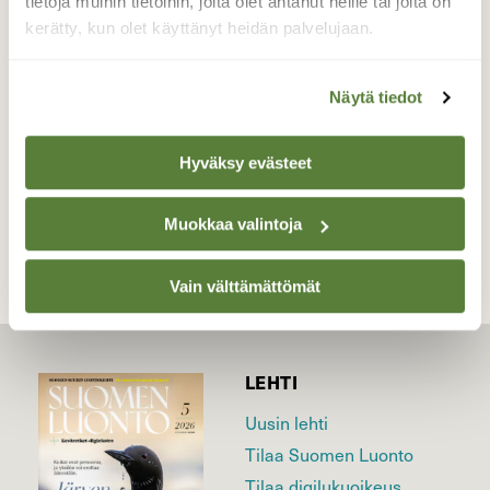
tietoja muihin tietoihin, joita olet antanut heille tai joita on
metsäkurjenpolven kukilla.
kerätty, kun olet käyttänyt heidän palvelujaan.
Valokuvaaja: Tuukka Pahtamaa, Muhos,
Lemmenpolku 10.6.2023
Näytä tiedot
Hyväksy evästeet
TAKAISIN LISTAAN
Muokkaa valintoja
Vain välttämättömät
LEHTI
Uusin lehti
Tilaa Suomen Luonto
Tilaa digilukuoikeus