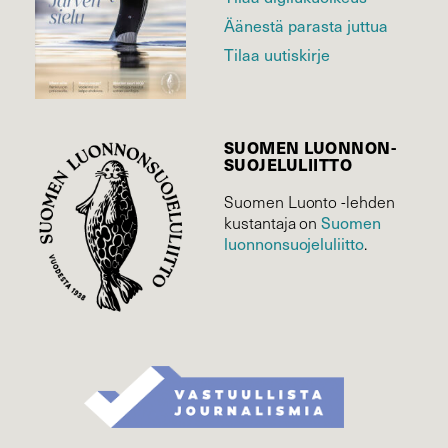
Äänestä parasta juttua
Tilaa uutiskirje
SUOMEN LUONNON­
SUOJELU­LIITTO
Suomen Luonto -lehden
kustantaja on
Suomen
luonnonsuojelu­liitto
.