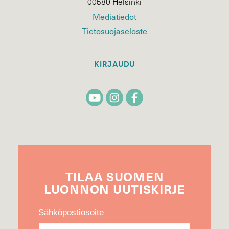
00580 Helsinki
Mediatiedot
Tietosuojaseloste
KIRJAUDU
TILAA
SUOMEN
LUONNON
UUTIS­KIRJE
Sähköpostiosoite