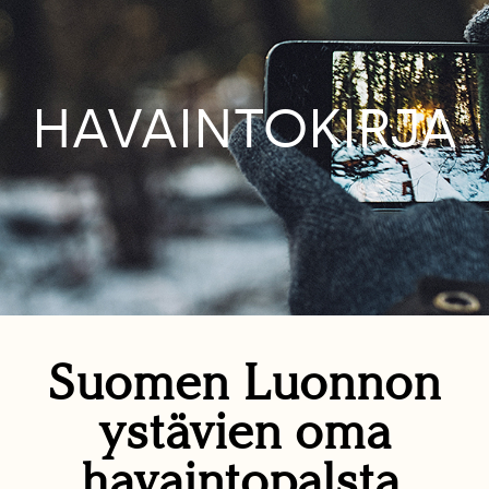
HAVAINTOKIRJA
Suomen Luonnon
ystävien oma
havaintopalsta.