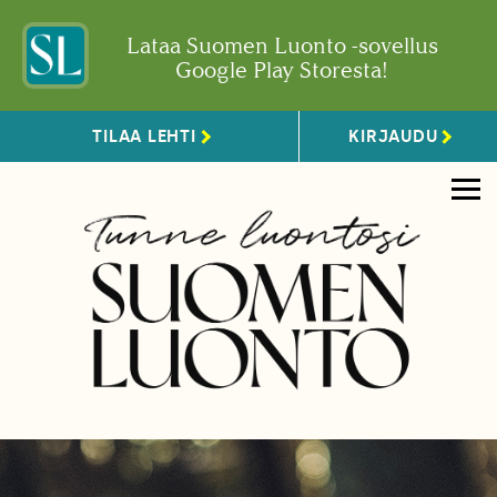
Lataa Suomen Luonto -sovellus
Google Play Storesta!
TILAA LEHTI
KIRJAUDU