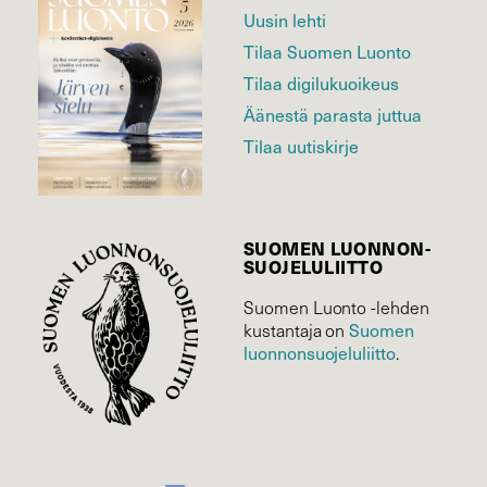
Uusin lehti
Tilaa Suomen Luonto
Tilaa digilukuoikeus
Äänestä parasta juttua
Tilaa uutiskirje
SUOMEN LUONNON­
SUOJELU­LIITTO
Suomen Luonto -lehden
Suomen
kustantaja on
luonnonsuojelu­liitto
.