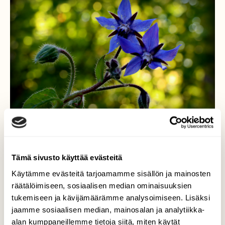
Tämä sivusto käyttää evästeitä
Auttaa moniin vaivoihin,
Käytämme evästeitä tarjoamamme sisällön ja mainosten
räätälöimiseen, sosiaalisen median ominaisuuksien
rohdosyrtti
tukemiseen ja kävijämäärämme analysoimiseen. Lisäksi
jaamme sosiaalisen median, mainosalan ja analytiikka-
Kurkkuyrtti nimittäin perinnetietojen mukaan
alan kumppaneillemme tietoja siitä, miten käytät
auttaa monenlaisiin vaivoihin. Tämä yksilö