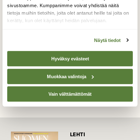
sivustoamme. Kumppanimme voivat yhdistää näitä
kasvoi villinä rikkaruohojen seassa.
tietoja muihin tietoihin, joita olet antanut heille tai joita on
Mielenkiintoinen kasvi, josta löysin netissä
ristiriitaisia tietoja; toisten lähteiden mukaan
kerätty, kun olet käyttänyt heidän palvelujaan.
se on myrkyllinen ja toisen lähteiden
mukaan, sitä voi käyttää salaateissa.
Näytä tiedot
Valokuvaaja: Irja Lehtinen, Lempäälä 23.9.2022
Hyväksy evästeet
TAKAISIN LISTAAN
Muokkaa valintoja
Vain välttämättömät
LEHTI