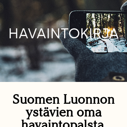
HAVAINTOKIRJA
Suomen Luonnon
ystävien oma
havaintopalsta.