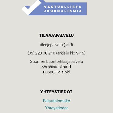
TILAAJAPALVELU
tilaajapalvelu@sll.fi
(09) 228 08 210 (arkisin klo 9-15)
Suomen Luonto/tilaajapalvelu
Sörnäistenkatu 1
00580 Helsinki
YHTEYSTIEDOT
Palautelomake
Yhteystiedot