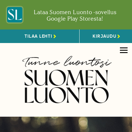
Lataa Suomen Luonto -sovellus
Google Play Storesta!
TILAA LEHTI
KIRJAUDU