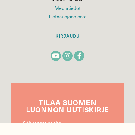
Mediatiedot
Tietosuojaseloste
KIRJAUDU
TILAA
SUOMEN
LUONNON
UUTIS­KIRJE
Sähköpostiosoite