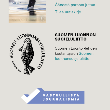
Äänestä parasta juttua
Tilaa uutiskirje
SUOMEN LUONNON­
SUOJELU­LIITTO
Suomen Luonto -lehden
kustantaja on
Suomen
luonnonsuojelu­liitto
.