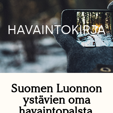
HAVAINTOKIRJA
Suomen Luonnon
ystävien oma
havaintopalsta.