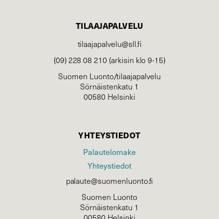
TILAAJAPALVELU
tilaajapalvelu@sll.fi
(09) 228 08 210 (arkisin klo 9-15)
Suomen Luonto/tilaajapalvelu
Sörnäistenkatu 1
00580 Helsinki
YHTEYSTIEDOT
Palautelomake
Yhteystiedot
palaute@suomenluonto.fi
Suomen Luonto
Sörnäistenkatu 1
00580 Helsinki