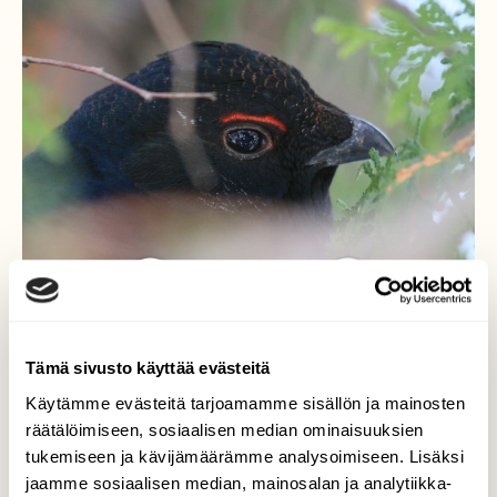
Tämä sivusto käyttää evästeitä
Cityteeri
Käytämme evästeitä tarjoamamme sisällön ja mainosten
räätälöimiseen, sosiaalisen median ominaisuuksien
Olin asioimassa Vantaan Myyrmannissa,kun
tukemiseen ja kävijämäärämme analysoimiseen. Lisäksi
huomasin autosta poistuessani.Läheisessä
jaamme sosiaalisen median, mainosalan ja analytiikka-
puussa ruokaili Teeri silmuja ja marjoja