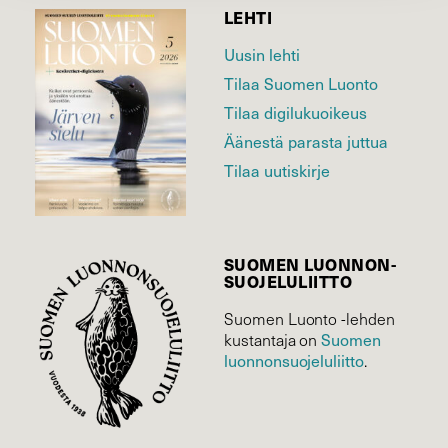
LEHTI
Uusin lehti
Tilaa Suomen Luonto
Tilaa digilukuoikeus
Äänestä parasta juttua
Tilaa uutiskirje
SUOMEN LUONNON­
SUOJELU­LIITTO
Suomen Luonto -lehden
kustantaja on
Suomen
luonnonsuojelu­liitto
.