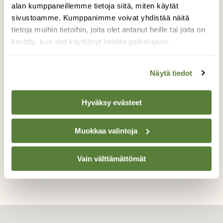
alan kumppaneillemme tietoja siitä, miten käytät
syöden.Sitten se pyrähti maahan pusikkoon
jolloinka sain kuvattua sen lähietäisyydeltä.
sivustoamme. Kumppanimme voivat yhdistää näitä
Se oli harvinaisen kesy yksilö tai
tietoja muihin tietoihin, joita olet antanut heille tai joita on
loukkaantunut jollain lailla mitään ulkoista
kerätty, kun olet käyttänyt heidän palvelujaan.
vammaa ei näkynyt. Harvinainen näky
Vantaan Myyrmäessä.
Näytä tiedot
Valokuvaaja: Berndt Hannelius, VANTAA
15.01.2015
Hyväksy evästeet
Muokkaa valintoja
TAKAISIN LISTAAN
Vain välttämättömät