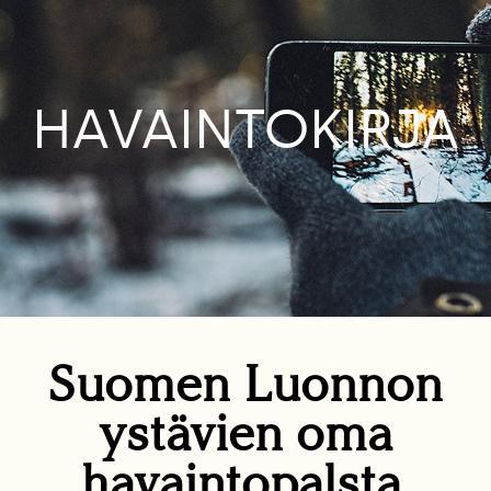
HAVAINTOKIRJA
Suomen Luonnon
ystävien oma
havaintopalsta.