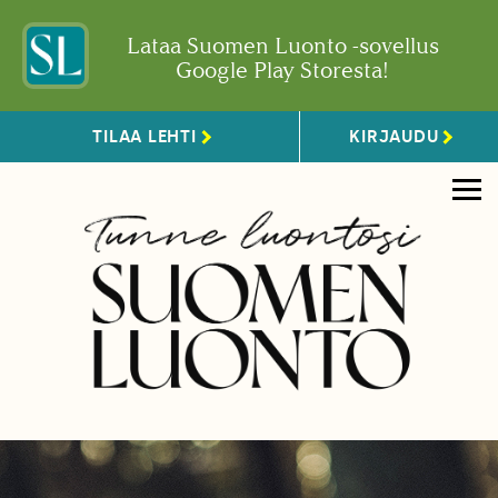
Lataa Suomen Luonto -sovellus
Google Play Storesta!
TILAA LEHTI
KIRJAUDU