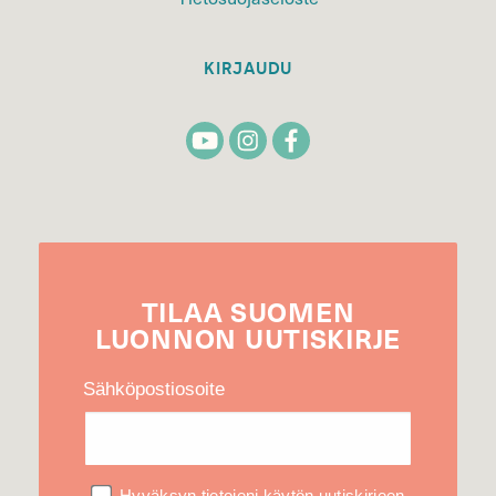
KIRJAUDU
TILAA
SUOMEN
LUONNON
UUTIS­KIRJE
Sähköpostiosoite
Hyväksyn tietojeni käytön uutiskirjeen