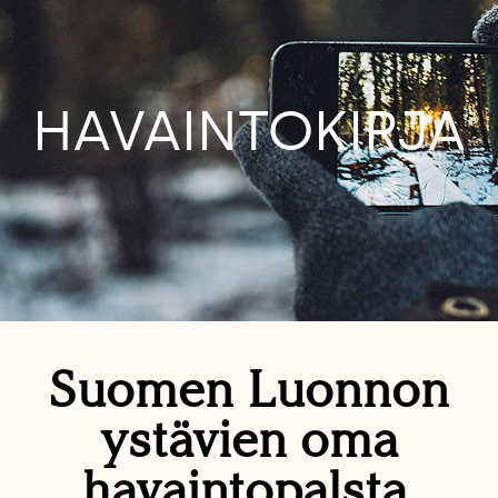
HAVAINTOKIRJA
Suomen Luonnon
ystävien oma
havaintopalsta.