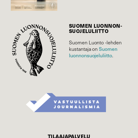
SUOMEN LUONNON­
SUOJELU­LIITTO
Suomen Luonto -lehden
Suomen
kustantaja on
luonnonsuojelu­liitto
.
TILAAJAPALVELU