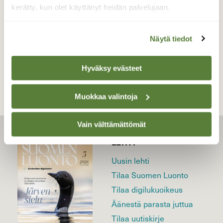
18.3.2026
kerätty, kun olet käyttänyt heidän palvelujaan.
Näytä tiedot
TAKAISIN LISTAAN
Hyväksy evästeet
Muokkaa valintoja
Vain välttämättömät
LEHTI
Uusin lehti
Tilaa Suomen Luonto
Tilaa digilukuoikeus
Äänestä parasta juttua
Tilaa uutiskirje