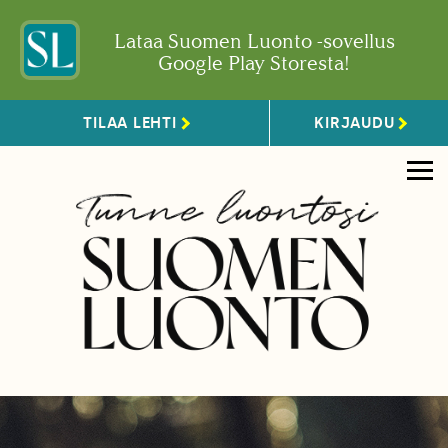
Lataa Suomen Luonto -sovellus
Google Play Storesta!
TILAA LEHTI
KIRJAUDU