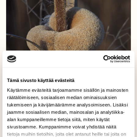
Tämä sivusto käyttää evästeitä
Käytämme evästeitä tarjoamamme sisällön ja mainosten
"donitsi"
räätälöimiseen, sosiaalisen median ominaisuuksien
tukemiseen ja kävijämäärämme analysoimiseen. Lisäksi
Osmankäämin lisääntymisprosessi saa
jaamme sosiaalisen median, mainosalan ja analytiikka-
aikaan suuren ja jopa hupaisan muutoksen
alan kumppaneillemme tietoja siitä, miten käytät
ulkonäössä. Useita versioita esiintyy myös.
sivustoamme. Kumppanimme voivat yhdistää näitä
Valokuvaaja: Martti Valtonen, Mukkula Lahti
tietoja muihin tietoihin, joita olet antanut heille tai joita on