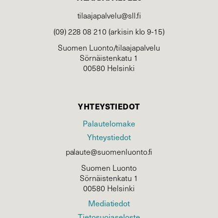
tilaajapalvelu@sll.fi
(09) 228 08 210 (arkisin klo 9-15)
Suomen Luonto/tilaajapalvelu
Sörnäistenkatu 1
00580 Helsinki
YHTEYSTIEDOT
Palautelomake
Yhteystiedot
palaute@suomenluonto.fi
Suomen Luonto
Sörnäistenkatu 1
00580 Helsinki
Mediatiedot
Tietosuojaseloste