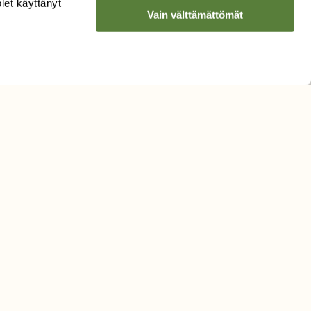
olet käyttänyt
Vain välttämättömät
Hyväksyn tietojeni käytön
uutiskirjeen lähettämiseen
Tietosuojaseloste