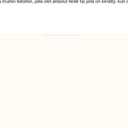
 muihin tietoihin, joita olet antanut heille tai joita on kerätty, kun 
Luonto/tilaajapalvelu
Sörnäistenkatu 1
00580 Helsinki
ELU­
YHTEYSTIEDOT
ntaja on
Palautelomake
Yhteystiedot
palaute@suomenluonto.fi
Suomen Luonto
Sörnäistenkatu 1
00580 Helsinki
Mediatiedot
Tietosuojaseloste
KIRJAUDU