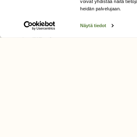
voivat yhdistää näitä tietoja
Tilaa uutiskirje
heidän palvelujaan.
Näytä tiedot
SUOMEN LUONNON­SUOJ
LIITTO
Suomen Luonto -lehden kusta
Suomen luonnonsuojelu­liitto
.