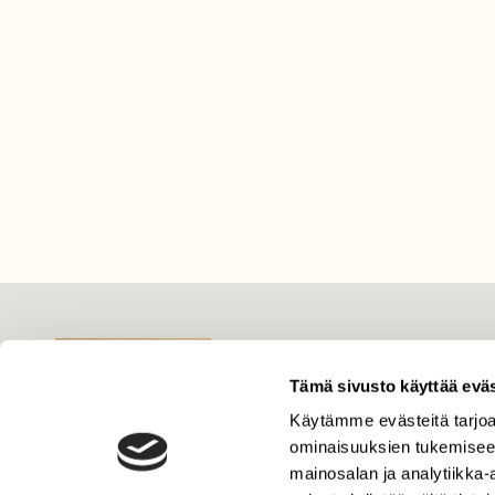
LEHTI
Uusin lehti
Tämä sivusto käyttää eväs
Tilaa Suomen Luonto
Käytämme evästeitä tarjoa
Tilaa digilukuoikeus
ominaisuuksien tukemisee
mainosalan ja analytiikka
Äänestä parasta juttua