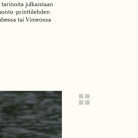
 tarinoita julkaistaan
onto -printtilehden
tubessa tai Vimeossa