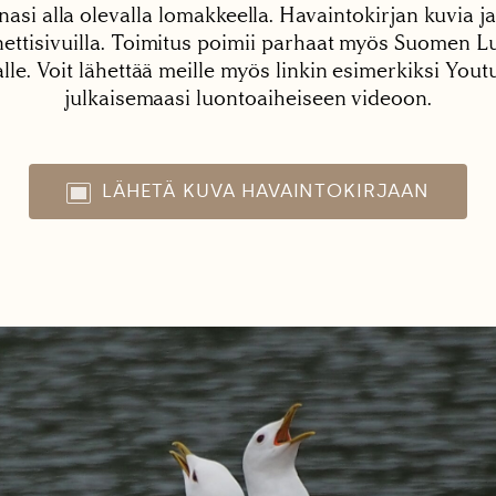
nasi alla olevalla lomakkeella. Havaintokirjan kuvia ja
tisivuilla. Toimitus poimii parhaat myös Suomen Lu
alle. Voit lähettää meille myös linkin esimerkiksi You
julkaisemaasi luontoaiheiseen videoon.
LÄHETÄ KUVA HAVAINTOKIRJAAN