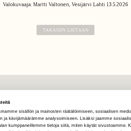
Valokuvaaja: Martti Valtonen, Vesijärvi Lahti 13.5.2026
TAKAISIN LISTAAN
TILAAJAPALVELU
teitä
tilaajapalvelu@sll.fi
mamme sisällön ja mainosten räätälöimiseen, sosiaalisen medi
(09) 228 08 210 (arkisin
klo 9-15)
n ja kävijämäärämme analysoimiseen. Lisäksi jaamme sosiaali
-alan kumppaneillemme tietoja siitä, miten käytät sivustoamme
Suomen