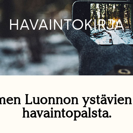
HAVAINTOKIRJA
en Luonnon ystävie
havaintopalsta.