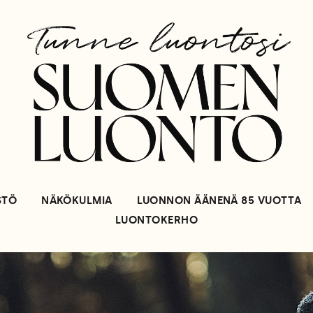
STÖ
NÄKÖKULMIA
LUONNON ÄÄNENÄ 85 VUOTTA
LUONTOKERHO