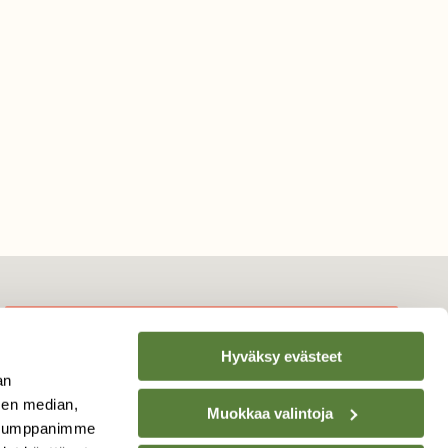
Hyväksy evästeet
TILAA
SUOMEN
an
LUONNON
UUTIS­KIRJE
sen median,
Muokkaa valintoja
. Kumppanimme
Sähköpostiosoite