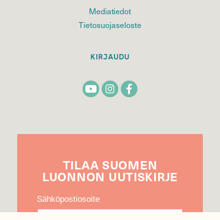
Mediatiedot
Tietosuojaseloste
KIRJAUDU
TILAA
SUOMEN
LUONNON
UUTIS­KIRJE
Sähköpostiosoite