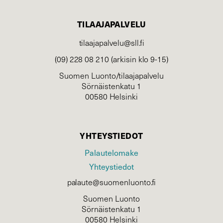
TILAAJAPALVELU
tilaajapalvelu@sll.fi
(09) 228 08 210 (arkisin klo 9-15)
Suomen Luonto/tilaajapalvelu
Sörnäistenkatu 1
00580 Helsinki
YHTEYSTIEDOT
Palautelomake
Yhteystiedot
palaute@suomenluonto.fi
Suomen Luonto
Sörnäistenkatu 1
00580 Helsinki