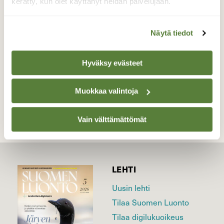
seurustelupaikan.
kerätty, kun olet käyttänyt heidän palvelujaan.
Valokuvaaja: Martti Valtonen, Vesijärvi Lahti
29.9.2024
Näytä tiedot
Hyväksy evästeet
TAKAISIN LISTAAN
Muokkaa valintoja
Vain välttämättömät
LEHTI
Uusin lehti
Tilaa Suomen Luonto
Tilaa digilukuoikeus