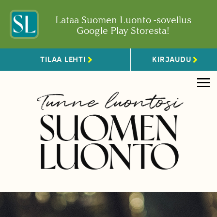
Lataa Suomen Luonto -sovellus
Google Play Storesta!
TILAA LEHTI
KIRJAUDU