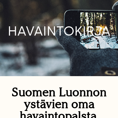
HAVAINTOKIRJA
Suomen Luonnon
ystävien oma
havaintopalsta.