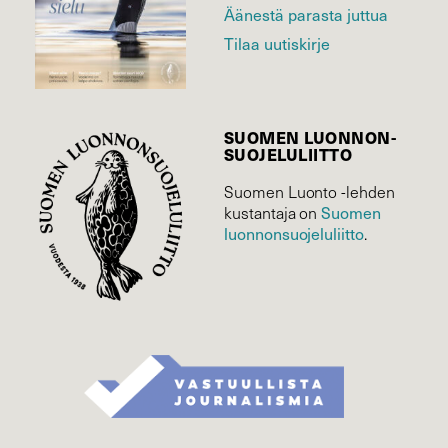
Äänestä parasta juttua
Tilaa uutiskirje
SUOMEN LUONNON­
SUOJELU­LIITTO
Suomen Luonto -lehden
kustantaja on
Suomen
luonnonsuojelu­liitto
.