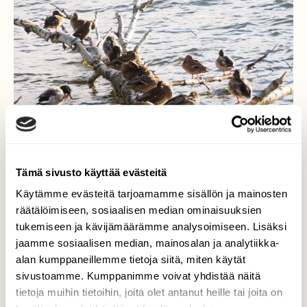
Tämä sivusto käyttää evästeitä
Käytämme evästeitä tarjoamamme sisällön ja mainosten
räätälöimiseen, sosiaalisen median ominaisuuksien
tukemiseen ja kävijämäärämme analysoimiseen. Lisäksi
jaamme sosiaalisen median, mainosalan ja analytiikka-
Ei sorsan jalkoja palele...
alan kumppaneillemme tietoja siitä, miten käytät
sivustoamme. Kumppanimme voivat yhdistää näitä
Muuten vaan keksineet mukavan
tietoja muihin tietoihin, joita olet antanut heille tai joita on