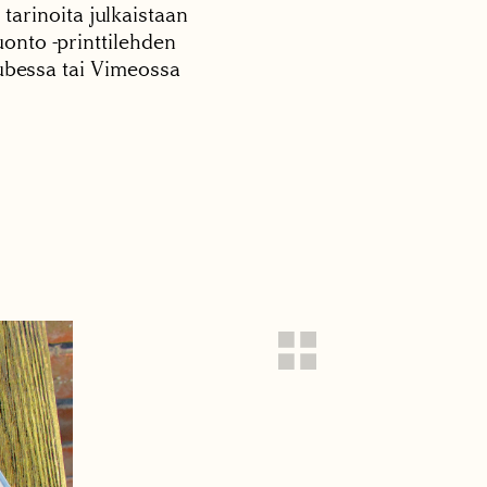
 tarinoita julkaistaan
onto -printtilehden
tubessa tai Vimeossa