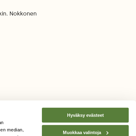
tkin. Nokkonen
Hyväksy evästeet
an
sen median,
Muokkaa valintoja