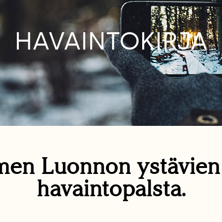
HAVAINTOKIRJA
en Luonnon ystävie
havaintopalsta.