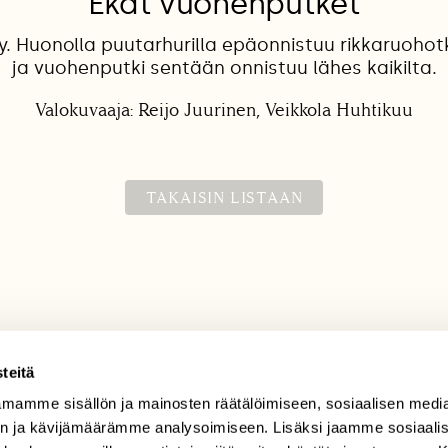
Ekat vuohenputket
y. Huonolla puutarhurilla epäonnistuu rikkaruoho
ja vuohenputki sentään onnistuu lähes kaikilta.
Valokuvaaja: Reijo Juurinen, Veikkola Huhtikuu
TAKAISIN LISTAAN
teitä
mamme sisällön ja mainosten räätälöimiseen, sosiaalisen medi
TILAAJAPALVELU
n ja kävijämäärämme analysoimiseen. Lisäksi jaamme sosiaali
tilaajapalvelu@sll.fi