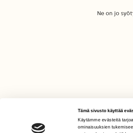
Ne on jo syöt
Tämä sivusto käyttää eväs
Käytämme evästeitä tarjoa
LEHTI
ominaisuuksien tukemisee
Uusin lehti