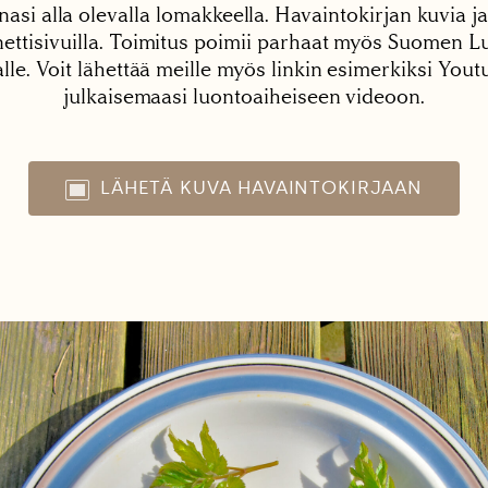
nasi alla olevalla lomakkeella. Havaintokirjan kuvia ja
tisivuilla. Toimitus poimii parhaat myös Suomen Lu
alle. Voit lähettää meille myös linkin esimerkiksi You
julkaisemaasi luontoaiheiseen videoon.
LÄHETÄ KUVA HAVAINTOKIRJAAN