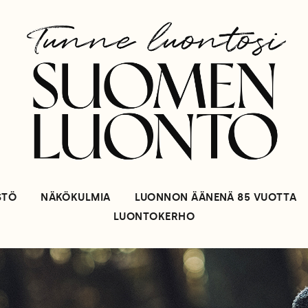
STÖ
NÄKÖKULMIA
LUONNON ÄÄNENÄ 85 VUOTTA
LUONTOKERHO