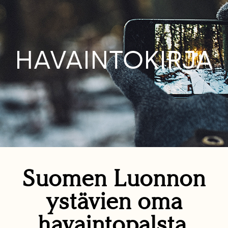
HAVAINTOKIRJA
Suomen Luonnon
ystävien oma
havaintopalsta.