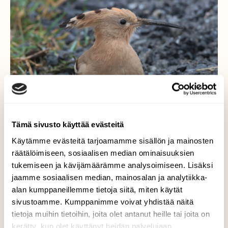
Tämä sivusto käyttää evästeitä
Käytämme evästeitä tarjoamamme sisällön ja mainosten
räätälöimiseen, sosiaalisen median ominaisuuksien
tukemiseen ja kävijämäärämme analysoimiseen. Lisäksi
jaamme sosiaalisen median, mainosalan ja analytiikka-
Eksotiikkaa
alan kumppaneillemme tietoja siitä, miten käytät
pirkanmaalaisella soratiellä
sivustoamme. Kumppanimme voivat yhdistää näitä
tietoja muihin tietoihin, joita olet antanut heille tai joita on
Se oli harjalintu, joka tien reunalla istui.
kerätty, kun olet käyttänyt heidän palvelujaan.