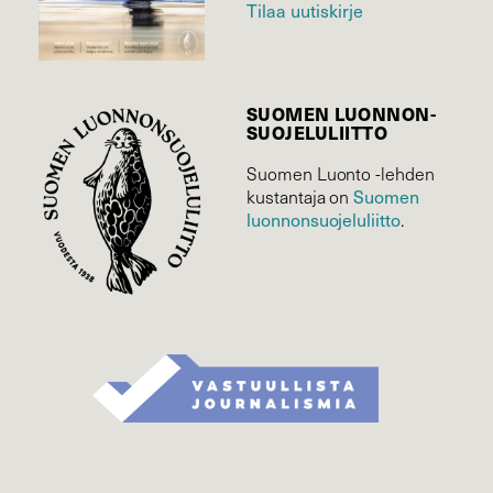
Tilaa uutiskirje
SUOMEN LUONNON­
SUOJELU­LIITTO
Suomen Luonto -lehden
Suomen
kustantaja on
luonnonsuojelu­liitto
.