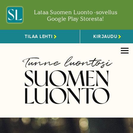
Lataa Suomen Luonto -sovellus
Google Play Storesta!
TILAA LEHTI
KIRJAUDU