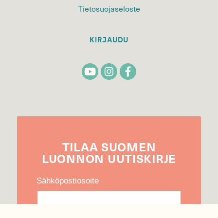
Tietosuojaseloste
KIRJAUDU
TILAA
SUOMEN
LUONNON
UUTIS­KIRJE
Sähköpostiosoite