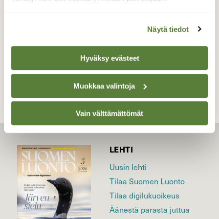
Valokuvaaja: Irja Lehtinen, Vesilahti 14.11.2022
Näytä tiedot
TAKAISIN LISTAAN
Hyväksy evästeet
Muokkaa valintoja
Vain välttämättömät
LEHTI
Uusin lehti
Tilaa Suomen Luonto
Tilaa digilukuoikeus
Äänestä parasta juttua