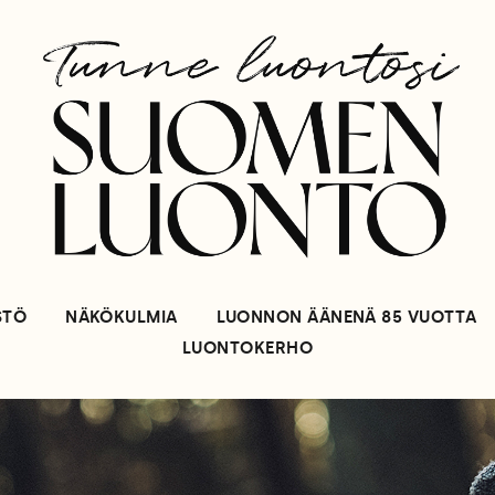
STÖ
NÄKÖKULMIA
LUONNON ÄÄNENÄ 85 VUOTTA
LUONTOKERHO