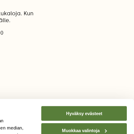
ukaloja. Kun
lle.
20
Hyväksy evästeet
an
sen median,
Muokkaa valintoja