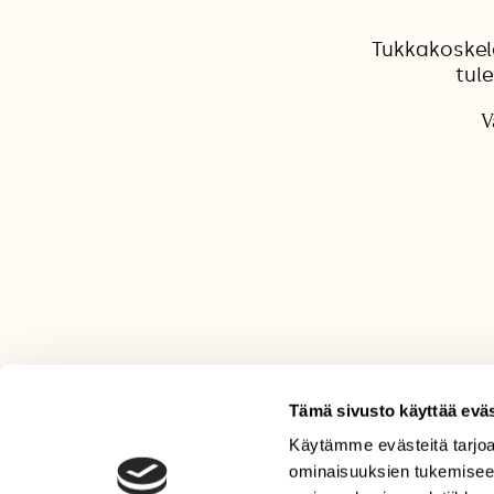
Tukkakoskel
tul
V
Tämä sivusto käyttää eväs
Käytämme evästeitä tarjoa
LEHTI
ominaisuuksien tukemisee
Uusin lehti