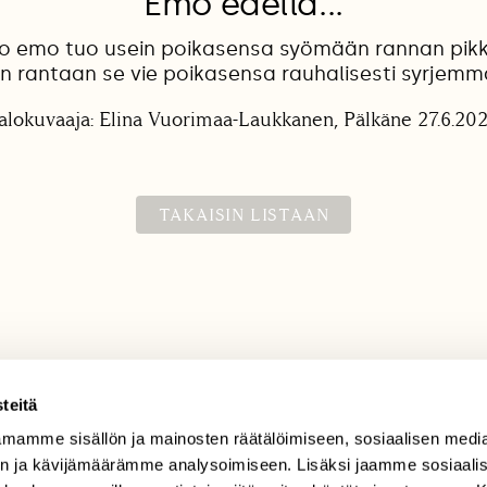
Emo edellä...
o emo tuo usein poikasensa syömään rannan pikk
en rantaan se vie poikasensa rauhalisesti syrjemmä
alokuvaaja: Elina Vuorimaa-Laukkanen, Pälkäne 27.6.20
TAKAISIN LISTAAN
teitä
mamme sisällön ja mainosten räätälöimiseen, sosiaalisen medi
TILAAJAPALVELU
n ja kävijämäärämme analysoimiseen. Lisäksi jaamme sosiaali
tilaajapalvelu@sll.fi