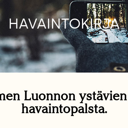
HAVAINTOKIRJA
en Luonnon ystävie
havaintopalsta.