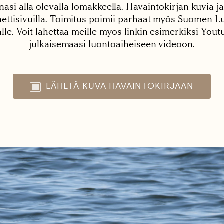
nasi alla olevalla lomakkeella. Havaintokirjan kuvia ja
tisivuilla. Toimitus poimii parhaat myös Suomen Lu
alle. Voit lähettää meille myös linkin esimerkiksi You
julkaisemaasi luontoaiheiseen videoon.
LÄHETÄ KUVA HAVAINTOKIRJAAN