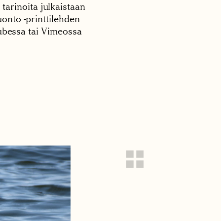
 tarinoita julkaistaan
onto -printtilehden
tubessa tai Vimeossa