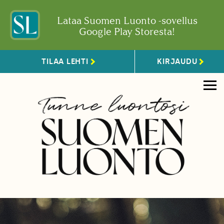
Lataa Suomen Luonto -sovellus
Google Play Storesta!
TILAA LEHTI
KIRJAUDU