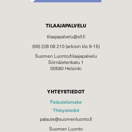
TILAAJAPALVELU
tilaajapalvelu@sll.fi
(09) 228 08 210 (arkisin klo 9-15)
Suomen Luonto/tilaajapalvelu
Sörnäistenkatu 1
00580 Helsinki
YHTEYSTIEDOT
Palautelomake
Yhteystiedot
palaute@suomenluonto.fi
Suomen Luonto