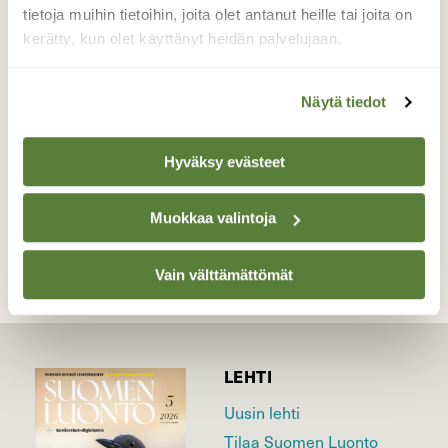
molskahti lapintiira, sen pyydystyshetkiä
tietoja muihin tietoihin, joita olet antanut heille tai joita on
olen yrittänyt kuvata monesti onnistumatta,
kerätty, kun olet käyttänyt heidän palvelujaan.
nopeita ovat!
Valokuvaaja: Pirkko Siukonen, Tornio 16.7.2019
Näytä tiedot
Hyväksy evästeet
TAKAISIN LISTAAN
Muokkaa valintoja
Vain välttämättömät
LEHTI
Uusin lehti
Tilaa Suomen Luonto