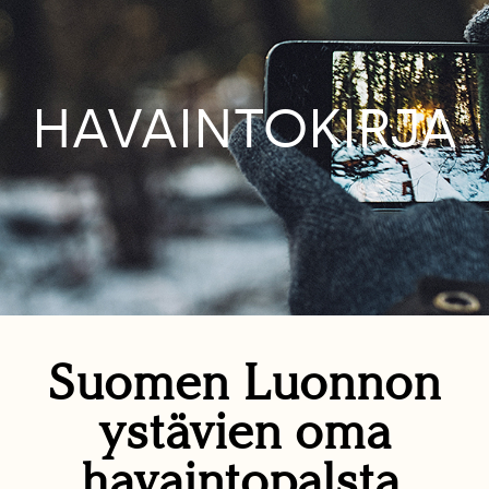
HAVAINTOKIRJA
Suomen Luonnon
ystävien oma
havaintopalsta.