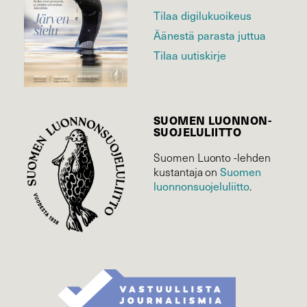
Tilaa digilukuoikeus
Äänestä parasta juttua
Tilaa uutiskirje
SUOMEN LUONNON­
SUOJELU­LIITTO
Suomen Luonto -lehden
Suomen
kustantaja on
luonnonsuojelu­liitto
.