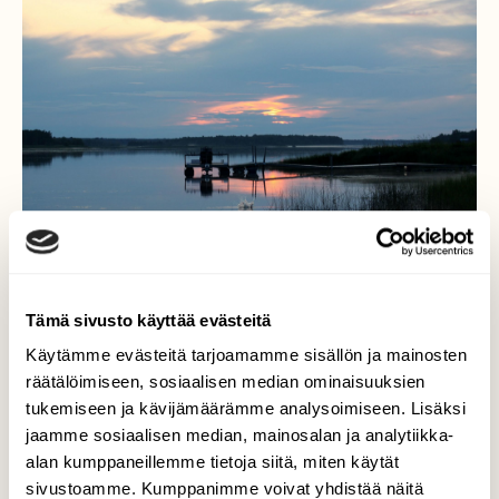
Tämä sivusto käyttää evästeitä
Käytämme evästeitä tarjoamamme sisällön ja mainosten
räätälöimiseen, sosiaalisen median ominaisuuksien
Ennen hämärää
tukemiseen ja kävijämäärämme analysoimiseen. Lisäksi
jaamme sosiaalisen median, mainosalan ja analytiikka-
Eilen 16.7. kuvatessani puolenyön maisemia -
valon ja varjon ominaisuuksia - Tornionjoella
alan kumppaneillemme tietoja siitä, miten käytät
ja nauttiessa hiljaisuudesta, veteen
sivustoamme. Kumppanimme voivat yhdistää näitä