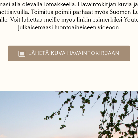
nasi alla olevalla lomakkeella. Havaintokirjan kuvia ja
tisivuilla. Toimitus poimii parhaat myös Suomen Lu
alle. Voit lähettää meille myös linkin esimerkiksi You
julkaisemaasi luontoaiheiseen videoon.
LÄHETÄ KUVA HAVAINTOKIRJAAN