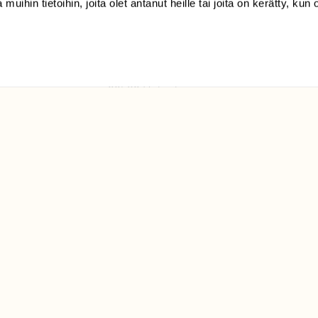
 muihin tietoihin, joita olet antanut heille tai joita on kerätty, kun 
(09) 228 08 210 (arkisin
klo 9-15)
Suomen
Luonto/tilaajapalvelu
Sörnäistenkatu 1
00580 Helsinki
ELU­
YHTEYSTIEDOT
ntaja on
Palautelomake
Yhteystiedot
palaute@suomenluonto.fi
Suomen Luonto
Sörnäistenkatu 1
00580 Helsinki
Mediatiedot
Tietosuojaseloste