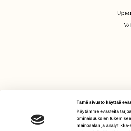
Upea 
Val
Tämä sivusto käyttää eväs
Käytämme evästeitä tarjoa
LEHTI
ominaisuuksien tukemisee
Uusin lehti
mainosalan ja analytiikka