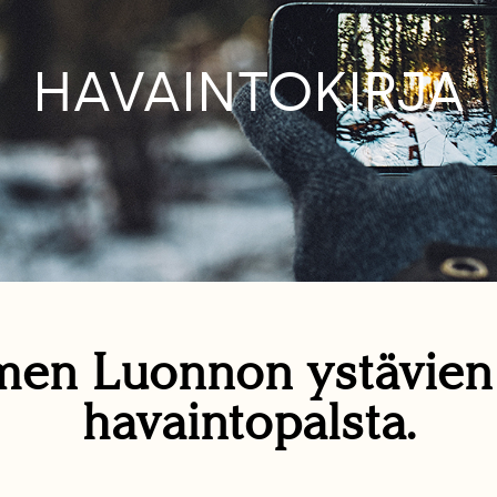
HAVAINTOKIRJA
en Luonnon ystävie
havaintopalsta.