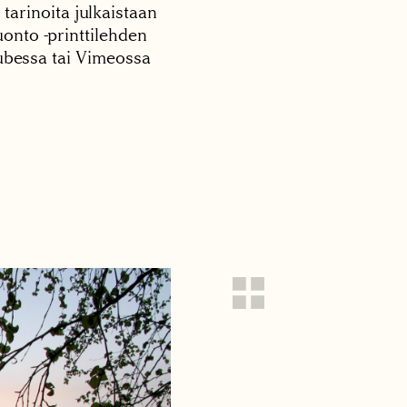
 tarinoita julkaistaan
onto -printtilehden
tubessa tai Vimeossa