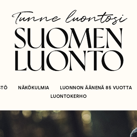
STÖ
NÄKÖKULMIA
LUONNON ÄÄNENÄ 85 VUOTTA
LUONTOKERHO