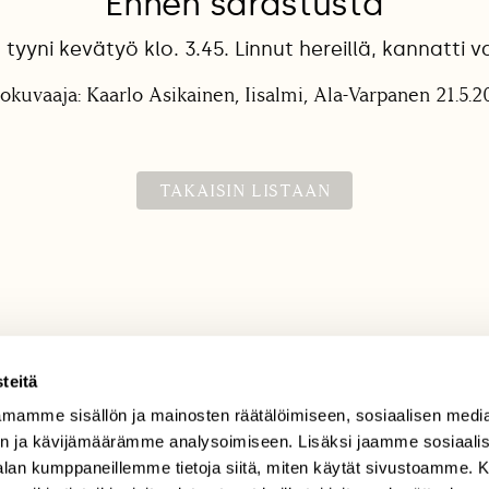
Ennen sarastusta
tyyni kevätyö klo. 3.45. Linnut hereillä, kannatti v
okuvaaja: Kaarlo Asikainen, Iisalmi, Ala-Varpanen 21.5.
TAKAISIN LISTAAN
teitä
mamme sisällön ja mainosten räätälöimiseen, sosiaalisen medi
TILAAJAPALVELU
n ja kävijämäärämme analysoimiseen. Lisäksi jaamme sosiaali
tilaajapalvelu@sll.fi
-alan kumppaneillemme tietoja siitä, miten käytät sivustoamme