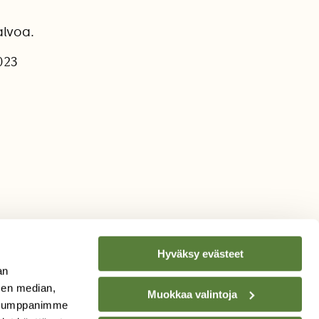
alvoa.
2023
Hyväksy evästeet
an
sen median,
Muokkaa valintoja
. Kumppanimme
TILAA
SUOMEN